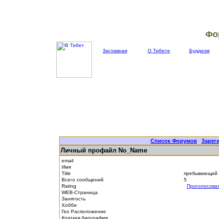
Фо
Заглавная
О Тибете
Буддизм
Список Форумов
|
Зарег
Личный профайл No_Name
email
Имя
Title
пребывающий 
Всего сообщений
5
Rating
Проголосова
WEB-Страница
Занятость
Хобби
Гео Расположение
Краткая биография