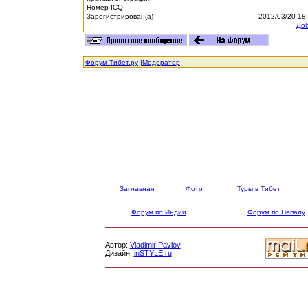
Номер ICQ
Зарегистрирован(а)
2012/03/20 18
Доб
Форум Тибет.ру
|
Модератор
Заглавная
Фото
Туры в Тибет
Форум по Индии
Форум по Непалу
Автор:
Vladimir Pavlov
Дизайн:
inSTYLE.ru