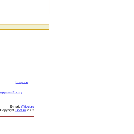
Вопросы
орум по Египту
Е-mail:
@tibet.ru
Copyright
Tibet.ru
2002