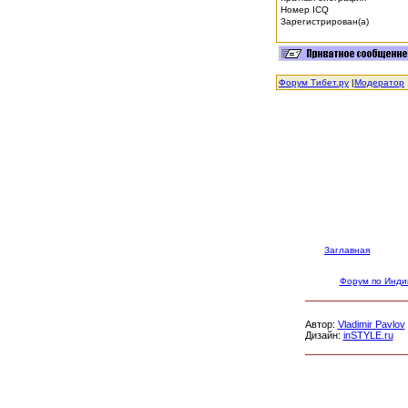
Номер ICQ
Зарегистрирован(а)
Форум Тибет.ру
|
Модератор
Заглавная
Форум по Инди
Автор:
Vladimir Pavlov
Дизайн:
inSTYLE.ru