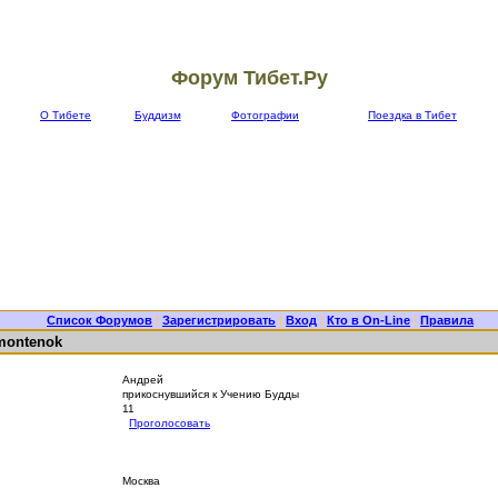
Форум Тибет.Ру
О Тибете
Буддизм
Фотографии
Поездка в Тибет
Список Форумов
|
Зарегистрировать
|
Вход
|
Кто в On-Line
|
Правила
montenok
Андрей
прикоснувшийся к Учению Будды
11
Проголосовать
Москва