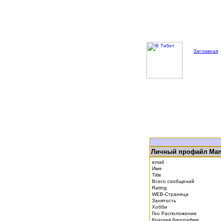
Заглавная
Личный профайл Ma
email
Имя
Title
Всего сообщений
Rating
WEB-Страница
Занятость
Хобби
Гео Расположение
Краткая биография