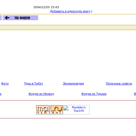
2004/12/20 15:43
Добавить в адресную книгу
|
Фото
Туры в Тибет
Энциклопедия
Полезные советы
и
Форум по Непалу
Форум по Турции
Ф