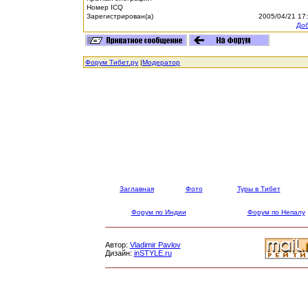
Номер ICQ
Зарегистрирован(а)
2005/04/21 17
Доб
Форум Тибет.ру
|
Модератор
Заглавная
Фото
Туры в Тибет
Форум по Индии
Форум по Непалу
Автор:
Vladimir Pavlov
Дизайн:
inSTYLE.ru