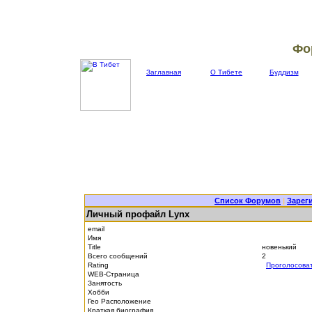
Фо
Заглавная
О Тибете
Буддизм
Список Форумов
|
Зарег
Личный профайл Lynx
email
Имя
Title
новенький
Всего сообщений
2
Rating
Проголосова
WEB-Страница
Занятость
Хобби
Гео Расположение
Краткая биография