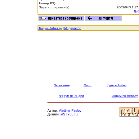
Номер ICQ
Зарегистрирован(а)
2005/04/21 17
Доб
Форум Тибет.ру
|
Модератор
Заглавная
Фото
Туры в Тибет
Форум по Индии
Форум по Непалу
Автор:
Vladimir Pavlov
Дизайн:
inSTYLE.ru