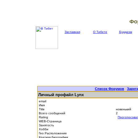
Фо
Заглавная
О Тибете
Буддизм
Список Форумов
|
Зарег
Личный профайл Lynx
email
Имя
Title
новенький
Всего сообщений
2
Rating
Проголосова
WEB-Страница
Занятость
Хобби
Гео Расположение
Краткая биография