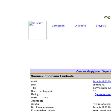
Фо
Заглавная
О Тибете
Буддизм
Список Форумов
|
Зарег
Личный профайл Liudmila
email
liudmila1961@m
Имя
Людмила
Title
получивший Б
Всего сообщений
13
Rating
Проголосова
WEB-Страница
Занятость
Хобби
что-то обо вс
Гео Расположение
liudmila1961@m
Краткая биография
многовато дл