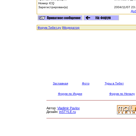
Номер ICQ
Зарегистрирован(а)
2004/11/07 23
Доб
Форум Тибет.ру
|
Модератор
Заглавная
Фото
Туры в Тибет
Форум по Индии
Форум по Непалу
Автор:
Vladimir Pavlov
Дизайн:
inSTYLE.ru