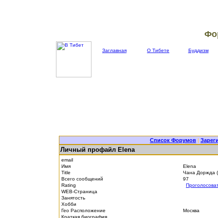
Фо
Заглавная
О Тибете
Буддизм
Список Форумов
|
Зарег
Личный профайл Elena
email
Имя
Elena
Title
Чана Доржда 
Всего сообщений
97
Rating
Проголосова
WEB-Страница
Занятость
Хобби
Гео Расположение
Москва
Краткая биография