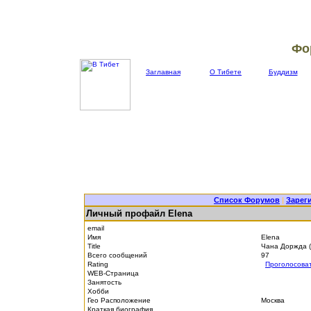
Фо
Заглавная
О Тибете
Буддизм
Список Форумов
|
Зарег
Личный профайл Elena
email
Имя
Elena
Title
Чана Доржда 
Всего сообщений
97
Rating
Проголосова
WEB-Страница
Занятость
Хобби
Гео Расположение
Москва
Краткая биография