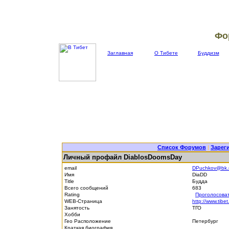
Фо
Заглавная
О Тибете
Буддизм
Список Форумов
|
Зарег
Личный профайл DiablosDoomsDay
email
DPuchkov@bk.
Имя
DiaDD
Title
Будда
Всего сообщений
683
Rating
Проголосова
WEB-Страница
http://www.tibet
Занятость
ТГО
Хобби
Гео Расположение
Петербург
Краткая биография