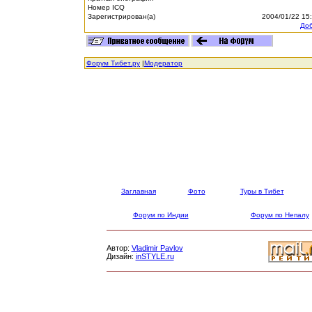
Номер ICQ
Зарегистрирован(а)
2004/01/22 15
Доб
Форум Тибет.ру
|
Модератор
Заглавная
Фото
Туры в Тибет
Форум по Индии
Форум по Непалу
Автор:
Vladimir Pavlov
Дизайн:
inSTYLE.ru