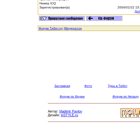
Номер ICQ
Зарегистрирован(а)
2004/01/22 15
Доб
Форум Тибет.ру
|
Модератор
Заглавная
Фото
Туры в Тибет
Форум по Индии
Форум по Непалу
Автор:
Vladimir Pavlov
Дизайн:
inSTYLE.ru