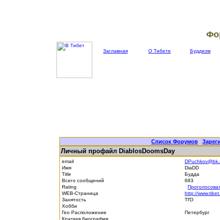
Фо
Заглавная
О Тибете
Буддизм
Список Форумов
|
Зарег
Личный профайл DiablosDoomsDay
email
DPuchkov@bk.
Имя
DiaDD
Title
Будда
Всего сообщений
683
Rating
Проголосова
WEB-Страница
http://www.tibet
Занятость
ТГО
Хобби
Гео Расположение
Петербург
Краткая биография