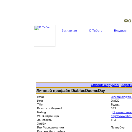
Фо
Заглавная
О Тибете
Буддизм
Список Форумов
|
Зарег
Личный профайл DiablosDoomsDay
email
DPuchkov@bk.
Имя
DiaDD
Title
Будда
Всего сообщений
683
Rating
Проголосова
WEB-Страница
http://www.tibet
Занятость
ТГО
Хобби
Гео Расположение
Петербург
Краткая биография