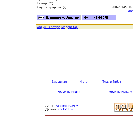
Номер ICQ
Зарегистрирован(а)
2004/01/22 15
Доб
Форум Тибет.ру
|
Модератор
Заглавная
Фото
Туры в Тибет
Форум по Индии
Форум по Непалу
Автор:
Vladimir Pavlov
Дизайн:
inSTYLE.ru