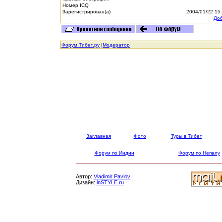
Номер ICQ
Зарегистрирован(а)
2004/01/22 15
Доб
Форум Тибет.ру
|
Модератор
Заглавная
Фото
Туры в Тибет
Форум по Индии
Форум по Непалу
Автор:
Vladimir Pavlov
Дизайн:
inSTYLE.ru