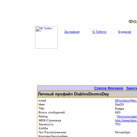
Фо
Заглавная
О Тибете
Буддизм
Список Форумов
|
Зарег
Личный профайл DiablosDoomsDay
email
DPuchkov@bk.
Имя
DiaDD
Title
Будда
Всего сообщений
683
Rating
Проголосова
WEB-Страница
http://www.tibet
Занятость
ТГО
Хобби
Гео Расположение
Петербург
Краткая биография