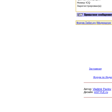
Номер ICQ
Зарегистрирован(а)
Форум Тибет.ру
|
Модератор
Заглавная
Форум по Инди
Автор:
Vladimir Pavlov
Дизайн:
inSTYLE.ru