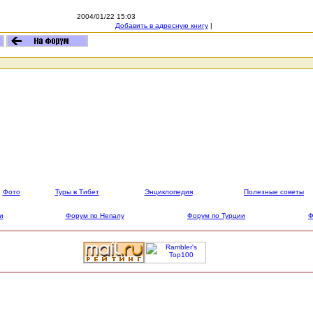
2004/01/22 15:03
Добавить в адресную книгу
|
Фото
Туры в Тибет
Энциклопедия
Полезные советы
и
Форум по Непалу
Форум по Турции
Ф