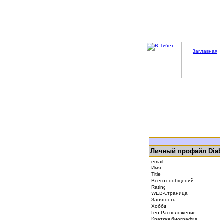
Заглавная
Личный профайл Dia
email
Имя
Title
Всего сообщений
Rating
WEB-Страница
Занятость
Хобби
Гео Расположение
Краткая биография