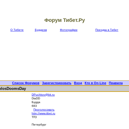
Форум Тибет.Ру
О Тибете
Буддизм
Фотографии
Поездка в Тибет
Список Форумов
|
Зарегистрировать
|
Вход
|
Кто в On-Line
|
Правила
blosDoomsDay
DPuchkov@bk.ru
DiaDD
Будда
683
Проголосовать
http://www.tibet.ru
ТГО
Петербург