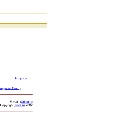
Вопросы
орум по Египту
Е-mail:
@tibet.ru
Copyright
Tibet.ru
2002