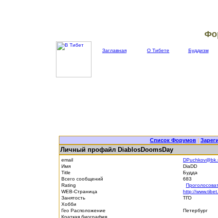
Фо
Заглавная
О Тибете
Буддизм
Список Форумов
|
Зарег
Личный профайл DiablosDoomsDay
email
DPuchkov@bk.
Имя
DiaDD
Title
Будда
Всего сообщений
683
Rating
Проголосова
WEB-Страница
http://www.tibet
Занятость
ТГО
Хобби
Гео Расположение
Петербург
Краткая биография