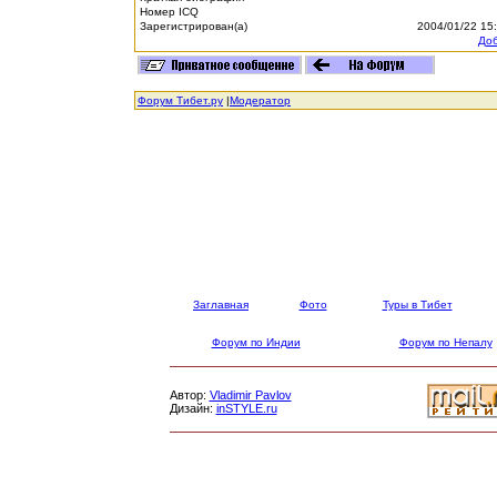
Номер ICQ
Зарегистрирован(а)
2004/01/22 15
Доб
Форум Тибет.ру
|
Модератор
Заглавная
Фото
Туры в Тибет
Форум по Индии
Форум по Непалу
Автор:
Vladimir Pavlov
Дизайн:
inSTYLE.ru