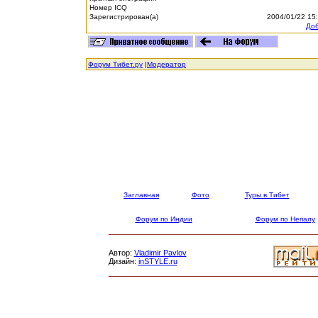
Номер ICQ
Зарегистрирован(а)
2004/01/22 15
Доб
Форум Тибет.ру
|
Модератор
Заглавная
Фото
Туры в Тибет
Форум по Индии
Форум по Непалу
Автор:
Vladimir Pavlov
Дизайн:
inSTYLE.ru