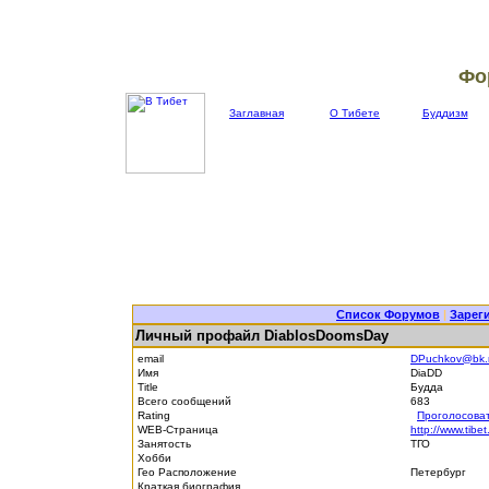
Фо
Заглавная
О Тибете
Буддизм
Список Форумов
|
Зарег
Личный профайл DiablosDoomsDay
email
DPuchkov@bk.
Имя
DiaDD
Title
Будда
Всего сообщений
683
Rating
Проголосова
WEB-Страница
http://www.tibet
Занятость
ТГО
Хобби
Гео Расположение
Петербург
Краткая биография