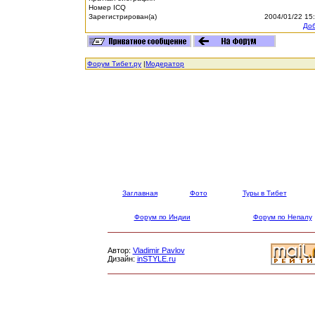
Номер ICQ
Зарегистрирован(а)
2004/01/22 15
Доб
Форум Тибет.ру
|
Модератор
Заглавная
Фото
Туры в Тибет
Форум по Индии
Форум по Непалу
Автор:
Vladimir Pavlov
Дизайн:
inSTYLE.ru