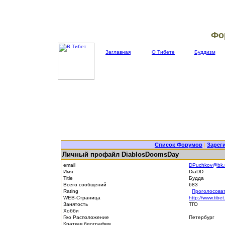
Фо
Заглавная
О Тибете
Буддизм
Список Форумов
|
Зарег
Личный профайл DiablosDoomsDay
email
DPuchkov@bk.
Имя
DiaDD
Title
Будда
Всего сообщений
683
Rating
Проголосова
WEB-Страница
http://www.tibet
Занятость
ТГО
Хобби
Гео Расположение
Петербург
Краткая биография