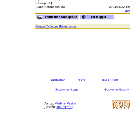
Номер ICQ
Зарегистрирован(а)
2004/01/22 15
Доб
Форум Тибет.ру
|
Модератор
Заглавная
Фото
Туры в Тибет
Форум по Индии
Форум по Непалу
Автор:
Vladimir Pavlov
Дизайн:
inSTYLE.ru