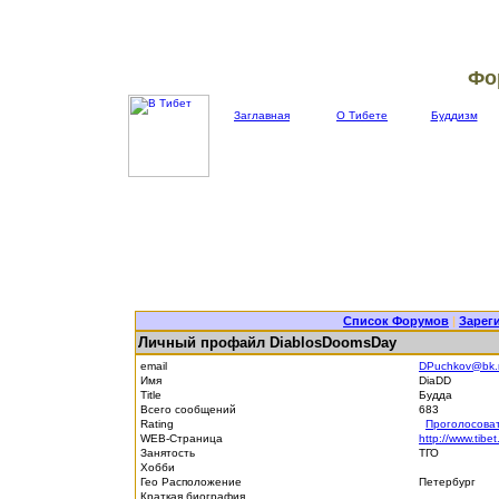
Фо
Заглавная
О Тибете
Буддизм
Список Форумов
|
Зарег
Личный профайл DiablosDoomsDay
email
DPuchkov@bk.
Имя
DiaDD
Title
Будда
Всего сообщений
683
Rating
Проголосова
WEB-Страница
http://www.tibet
Занятость
ТГО
Хобби
Гео Расположение
Петербург
Краткая биография