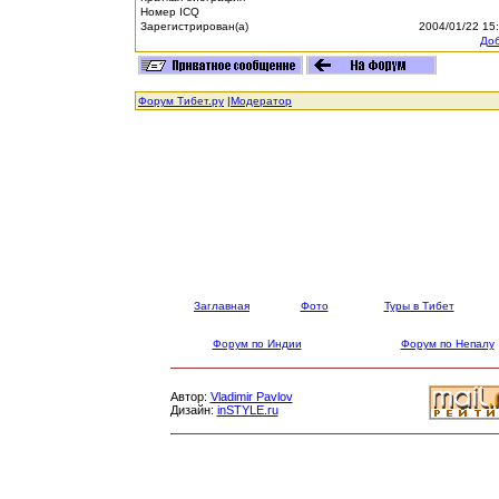
Номер ICQ
Зарегистрирован(а)
2004/01/22 15
Доб
Форум Тибет.ру
|
Модератор
Заглавная
Фото
Туры в Тибет
Форум по Индии
Форум по Непалу
Автор:
Vladimir Pavlov
Дизайн:
inSTYLE.ru