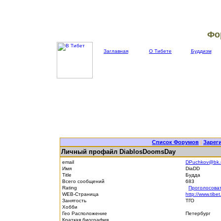
Фо
Заглавная
О Тибете
Буддизм
Список Форумов
|
Зарег
Личный профайл DiablosDoomsDay
email
DPuchkov@bk.
Имя
DiaDD
Title
Будда
Всего сообщений
683
Rating
Проголосова
WEB-Страница
http://www.tibet
Занятость
ТГО
Хобби
Гео Расположение
Петербург
Краткая биография