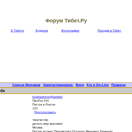
Форум Тибет.Ру
О Тибете
Буддизм
Фотографии
Поездка в Тибет
Список Форумов
|
Зарегистрировать
|
Вход
|
Кто в On-Line
|
Правила
dda
buddaishere@rambler
ПроРок XXI
Пастух в Лхатзе
123
Проголосовать
творчество
делать мир красивее
Москва
Постиг истину. Просветлел.Осознал.Уверовал.Торкнуло.