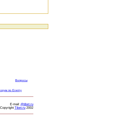
Вопросы
орум по Египту
Е-mail:
@tibet.ru
Copyright
Tibet.ru
2002