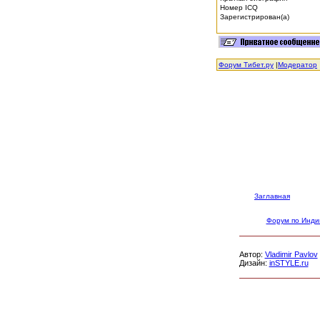
Номер ICQ
Зарегистрирован(а)
Форум Тибет.ру
|
Модератор
Заглавная
Форум по Инди
Автор:
Vladimir Pavlov
Дизайн:
inSTYLE.ru