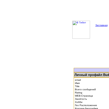
Заглавная
Личный профайл Bu
email
Имя
Title
Всего сообщений
Rating
WEB-Страница
Занятость
Хобби
Гео Расположение
Краткая биография