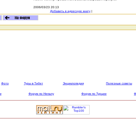
2006/03/23 20:13
Добавить в адресную книгу
|
Фото
Туры в Тибет
Энциклопедия
Полезные советы
и
Форум по Непалу
Форум по Турции
Ф