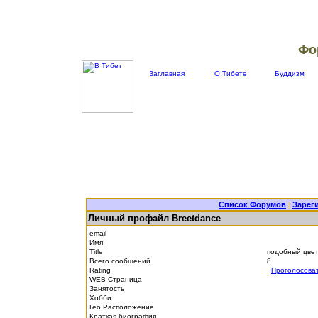
Фо
Заглавная
О Тибете
Буддизм
Список Форумов
|
Зарег
Личный профайл Breetdance
email
Имя
Title
подобный цве
Всего сообщений
8
Rating
Проголосова
WEB-Страница
Занятость
Хобби
Гео Расположение
Краткая биография