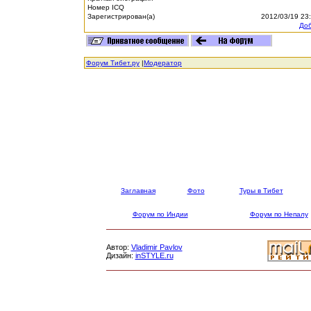
Номер ICQ
Зарегистрирован(а)
2012/03/19 23
Доб
Форум Тибет.ру
|
Модератор
Заглавная
Фото
Туры в Тибет
Форум по Индии
Форум по Непалу
Автор:
Vladimir Pavlov
Дизайн:
inSTYLE.ru