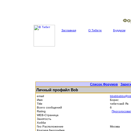
Фо
Заглавная
О Тибете
Буддизм
Список Форумов
|
Зарег
Личный профайл Bob
email
bbsbbsbbs@mtu
Имя
Борис
Title
тибетский Як
Всего сообщений
6
Rating
Проголосова
WEB-Страница
Занятость
Хобби
Гео Расположение
Москва
Краткая биография