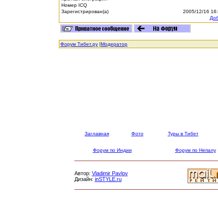
Номер ICQ
Зарегистрирован(а)
2005/12/16 16
Доб
Форум Тибет.ру
|
Модератор
Заглавная
Фото
Туры в Тибет
Форум по Индии
Форум по Непалу
Автор:
Vladimir Pavlov
Дизайн:
inSTYLE.ru