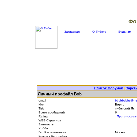
Фо
Заглавная
О Тибете
Буддизм
Список Форумов
|
Зарег
Личный профайл Bob
email
bbsbbsbbs@mtu
Имя
Борис
Title
тибетский Як
Всего сообщений
6
Rating
Проголосова
WEB-Страница
Занятость
Хобби
Гео Расположение
Москва
Краткая биография