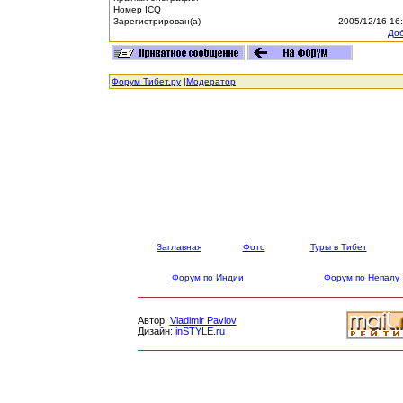
Номер ICQ
Зарегистрирован(а)
2005/12/16 16
Доб
Форум Тибет.ру
|
Модератор
Заглавная
Фото
Туры в Тибет
Форум по Индии
Форум по Непалу
Автор:
Vladimir Pavlov
Дизайн:
inSTYLE.ru