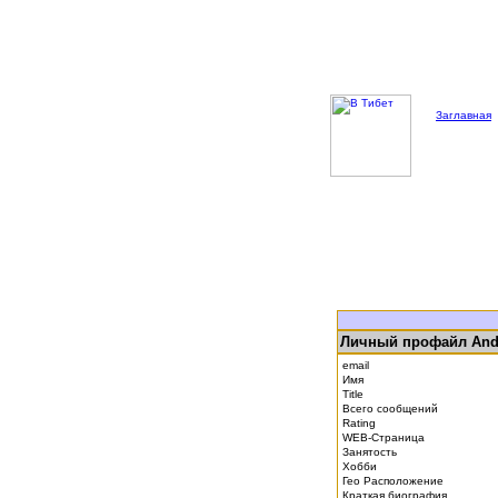
Заглавная
Личный профайл Andr
email
Имя
Title
Всего сообщений
Rating
WEB-Страница
Занятость
Хобби
Гео Расположение
Краткая биография