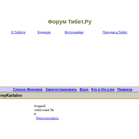
Форум Тибет.Ру
О Тибете
Буддизм
Фотографии
Поездка в Тибет
Список Форумов
|
Зарегистрировать
|
Вход
|
Кто в On-Line
|
Правила
eyKartalov
Андрей
тибетский Як
6
Проголосовать