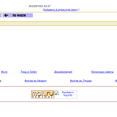
2010/07/03 23:27
Добавить в адресную книгу
|
Фото
Туры в Тибет
Энциклопедия
Полезные советы
и
Форум по Непалу
Форум по Турции
Ф