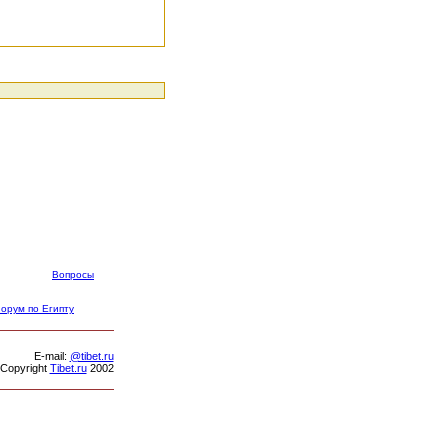
Вопросы
орум по Египту
Е-mail:
@tibet.ru
Copyright
Tibet.ru
2002