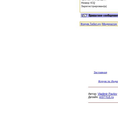
Номер ICQ
Зарегистрирован(а)
Форум Тибет.ру
|
Модератор
Заглавная
Форум по Инди
Автор:
Vladimir Pavlov
Дизайн:
inSTYLE.ru