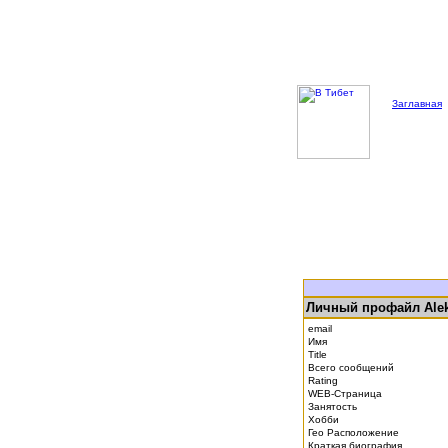
Заглавная
Личный профайл Ale
email
Имя
Title
Всего сообщений
Rating
WEB-Страница
Занятость
Хобби
Гео Расположение
Краткая биография