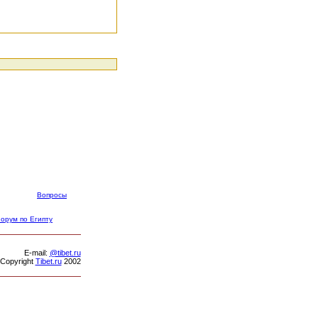
Вопросы
орум по Египту
Е-mail:
@tibet.ru
Copyright
Tibet.ru
2002