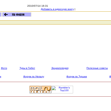
2010/07/14 16:31
Добавить в адресную книгу
|
Фото
Туры в Тибет
Энциклопедия
Полезные советы
и
Форум по Непалу
Форум по Турции
Ф