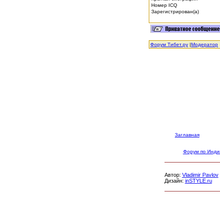
Номер ICQ
Зарегистрирован(а)
Форум Тибет.ру
|
Модератор
Заглавная
Форум по Инди
Автор:
Vladimir Pavlov
Дизайн:
inSTYLE.ru