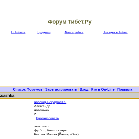
Форум Тибет.Ру
О Тибете
Буддизм
Фотографии
Поездка в Тибет
Список Форумов
|
Зарегистрировать
|
Вход
|
Кто в On-Line
|
Правила
ksashka
nosorog-lucky@mail.ru
Александр
новенький
2
Проголосовать
экономист
футбол, билл, гитара
Россия, Москва (Йошкар-Ола)