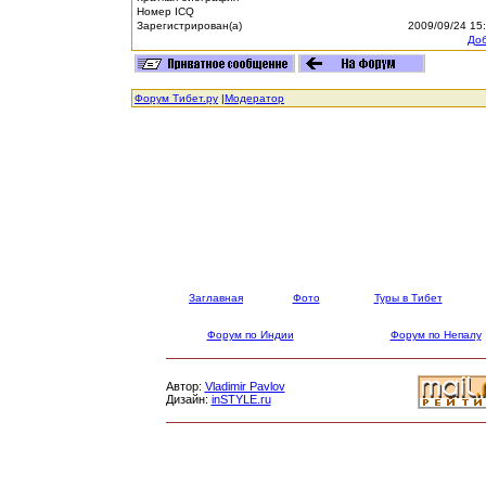
Номер ICQ
Зарегистрирован(а)
2009/09/24 15
Доб
Форум Тибет.ру
|
Модератор
Заглавная
Фото
Туры в Тибет
Форум по Индии
Форум по Непалу
Автор:
Vladimir Pavlov
Дизайн:
inSTYLE.ru