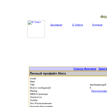
Фо
Заглавная
О Тибете
Буддизм
Список Форумов
|
Зарег
Личный профайл Alecs
email
Имя
Title
пребывающий 
Всего сообщений
5
Rating
Проголосова
WEB-Страница
Занятость
Хобби
Гео Расположение
Краткая биография