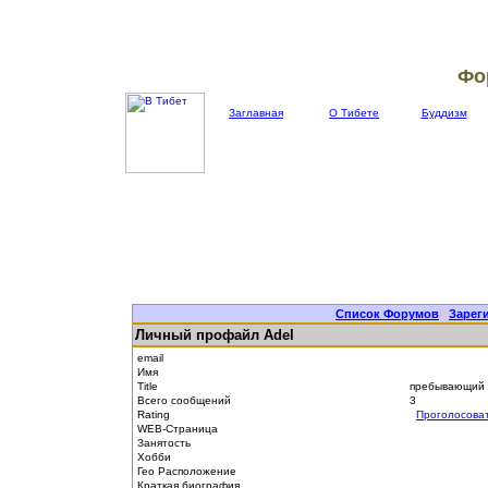
Фо
Заглавная
О Тибете
Буддизм
Список Форумов
|
Зарег
Личный профайл Adel
email
Имя
Title
пребывающий 
Всего сообщений
3
Rating
Проголосова
WEB-Страница
Занятость
Хобби
Гео Расположение
Краткая биография