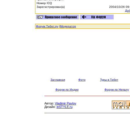
Номер ICQ
Зарегистрирован(а)
2004/10/26 09
Доб
Форум Тибет.ру
|
Модератор
Заглавная
Фото
Туры в Тибет
Форум по Индии
Форум по Непалу
Автор:
Vladimir Pavlov
Дизайн:
inSTYLE.ru