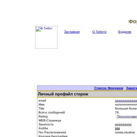
Фо
Заглавная
О Тибете
Буддизм
Список Форумов
|
Зарег
Личный профайл сторож
email
aaaaaaaaaaaa
Имя
vvvvvvvvvvvvv
Title
Большая Коле
Всего сообщений
76
Rating
Проголосова
WEB-Страница
Занятость
ggggggggg
Хобби
jjjjjjjj
Гео Расположение
russia,moskva
Краткая биография