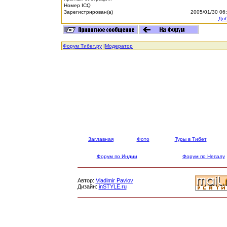
Номер ICQ
Зарегистрирован(а)
2005/01/30 06
Доб
Форум Тибет.ру
|
Модератор
Заглавная
Фото
Туры в Тибет
Форум по Индии
Форум по Непалу
Автор:
Vladimir Pavlov
Дизайн:
inSTYLE.ru