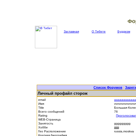
Фо
Заглавная
О Тибете
Буддизм
Список Форумов
|
Зарег
Личный профайл сторож
email
aaaaaaaaaaaa
Имя
vvvvvvvvvvvvv
Title
Большая Коле
Всего сообщений
76
Rating
Проголосова
WEB-Страница
Занятость
ggggggggg
Хобби
jjjjjjjj
Гео Расположение
russia,moskva
Краткая биография