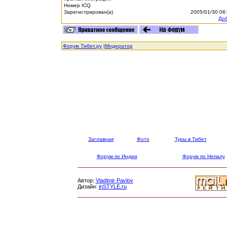
Номер ICQ
Зарегистрирован(а)
2005/01/30 06
Доб
Форум Тибет.ру
|
Модератор
Заглавная
Фото
Туры в Тибет
Форум по Индии
Форум по Непалу
Автор:
Vladimir Pavlov
Дизайн:
inSTYLE.ru