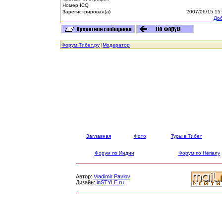
Номер ICQ
Зарегистрирован(а)
2007/06/15 15
Доб
Форум Тибет.ру
|
Модератор
Заглавная
Фото
Туры в Тибет
Форум по Индии
Форум по Непалу
Автор:
Vladimir Pavlov
Дизайн:
inSTYLE.ru