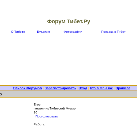
Форум Тибет.Ру
О Тибете
Буддизм
Фотографии
Поездка в Тибет
Список Форумов
|
Зарегистрировать
|
Вход
|
Кто в On-Line
|
Правила
р
Егор
поклонник Тибетской Музыки
16
Проголосовать
Работа