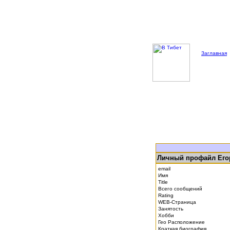
Заглавная
Личный профайл Его
email
Имя
Title
Всего сообщений
Rating
WEB-Страница
Занятость
Хобби
Гео Расположение
Краткая биография