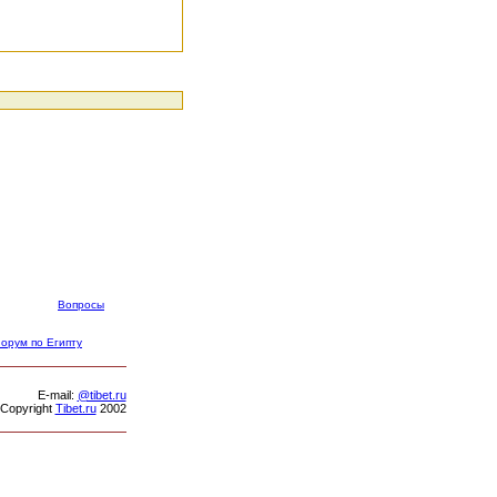
Вопросы
орум по Египту
Е-mail:
@tibet.ru
Copyright
Tibet.ru
2002