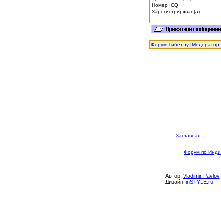
Номер ICQ
Зарегистрирован(а)
Форум Тибет.ру
|
Модератор
Заглавная
Форум по Инди
Автор:
Vladimir Pavlov
Дизайн:
inSTYLE.ru