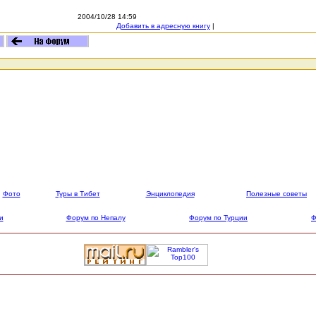
2004/10/28 14:59
Добавить в адресную книгу
|
Фото
Туры в Тибет
Энциклопедия
Полезные советы
и
Форум по Непалу
Форум по Турции
Ф