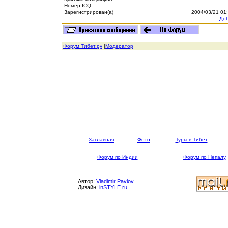
Номер ICQ
Зарегистрирован(а)
2004/03/21 01
Доб
Форум Тибет.ру
|
Модератор
Заглавная
Фото
Туры в Тибет
Форум по Индии
Форум по Непалу
Автор:
Vladimir Pavlov
Дизайн:
inSTYLE.ru