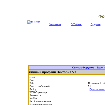
Фо
Заглавная
О Тибете
Буддизм
Список Форумов
|
Зарег
Личный профайл Виктория777
email
Имя
Title
Познавший се
Всего сообщений
51
Rating
Проголосова
WEB-Страница
Занятость
Хобби
Гео Расположение
Краткая биография