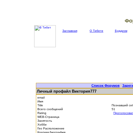
Фо
Заглавная
О Тибете
Буддизм
Список Форумов
|
Зарег
Личный профайл Виктория777
email
Имя
Title
Познавший се
Всего сообщений
51
Rating
Проголосова
WEB-Страница
Занятость
Хобби
Гео Расположение
Краткая биография