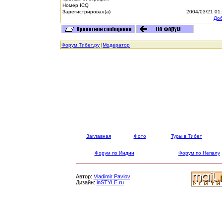
Номер ICQ
Зарегистрирован(а)
2004/03/21 01
Доб
Форум Тибет.ру
|
Модератор
Заглавная
Фото
Туры в Тибет
Форум по Индии
Форум по Непалу
Автор:
Vladimir Pavlov
Дизайн:
inSTYLE.ru