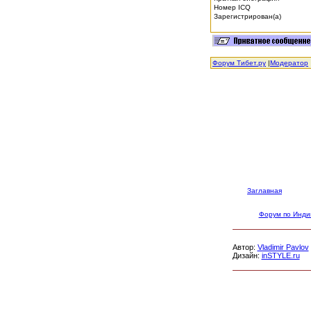
Номер ICQ
Зарегистрирован(а)
Форум Тибет.ру
|
Модератор
Заглавная
Форум по Инди
Автор:
Vladimir Pavlov
Дизайн:
inSTYLE.ru