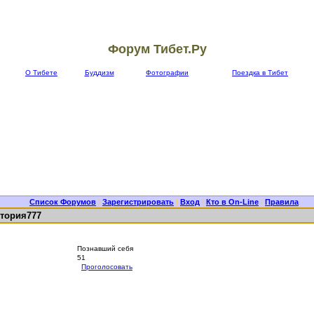
Форум Тибет.Ру
О Тибете
Буддизм
Фотографии
Поездка в Тибет
Список Форумов
|
Зарегистрировать
|
Вход
|
Кто в On-Line
|
Правила
тория777
Познавший себя
51
Проголосовать