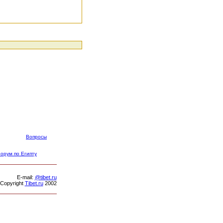
Вопросы
орум по Египту
Е-mail:
@tibet.ru
Copyright
Tibet.ru
2002