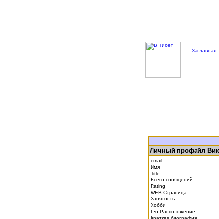
Заглавная
Личный профайл Вик
email
Имя
Title
Всего сообщений
Rating
WEB-Страница
Занятость
Хобби
Гео Расположение
Краткая биография