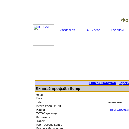
Фо
Заглавная
О Тибете
Буддизм
Список Форумов
|
Зарег
Личный профайл Ветер
email
Имя
Title
новенький
Всего сообщений
1
Rating
Проголосова
WEB-Страница
Занятость
Хобби
Гео Расположение
Краткая биография