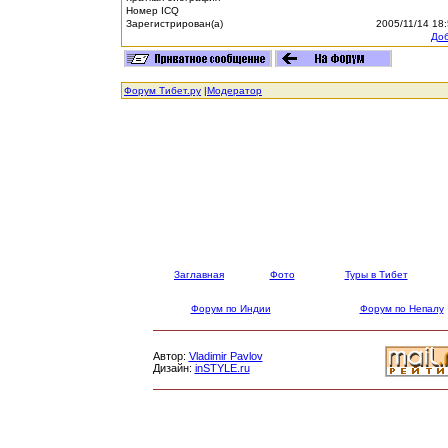
Номер ICQ
Зарегистрирован(а)
2005/11/14 18
Доб
Форум Тибет.ру
|
Модератор
Заглавная
Фото
Туры в Тибет
Форум по Индии
Форум по Непалу
Автор:
Vladimir Pavlov
Дизайн:
inSTYLE.ru