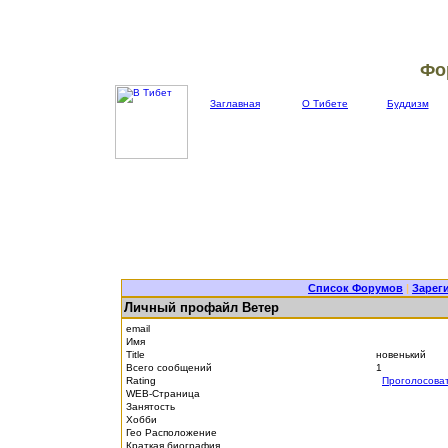
Фо
Заглавная
О Тибете
Буддизм
Список Форумов
|
Зарег
Личный профайл Ветер
email
Имя
Title
новенький
Всего сообщений
1
Rating
Проголосова
WEB-Страница
Занятость
Хобби
Гео Расположение
Краткая биография