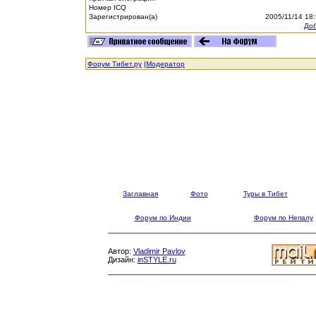
Номер ICQ
Зарегистрирован(а)
2005/11/14 18
Доб
Форум Тибет.ру
|
Модератор
Заглавная
Фото
Туры в Тибет
Форум по Индии
Форум по Непалу
Автор:
Vladimir Pavlov
Дизайн:
inSTYLE.ru