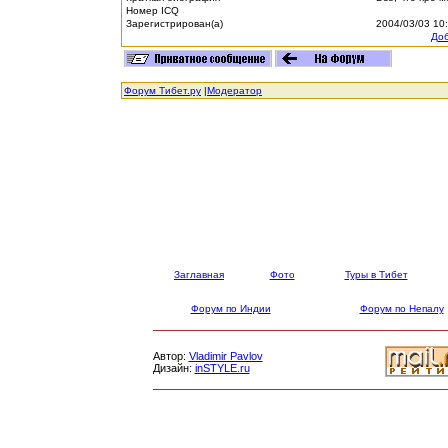
Номер ICQ
Зарегистрирован(а)
2004/03/03 10
Доб
Форум Тибет.ру
|
Модератор
Заглавная
Фото
Туры в Тибет
Форум по Индии
Форум по Непалу
Автор:
Vladimir Pavlov
Дизайн:
inSTYLE.ru