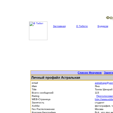
Фо
Заглавная
О Тибете
Буддизм
Список Форумов
|
Зарег
Личный профайл Астральная
email
astralnaja@yan
Имя
Яна
Title
Тонпа Шенра
Всего сообщений
115
Rating
Проголосова
WEB-Страница
http://www.edde
Занятость
студент
Хобби
фотография, ч
Гео Расположение
Москва
Краткая биография
Всё, что про м