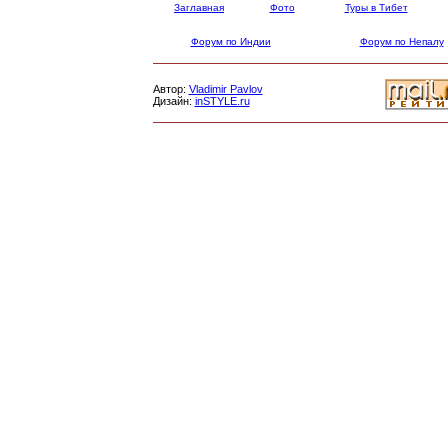
Заглавная
Фото
Туры в Тибет
Форум по Индии
Форум по Непалу
Автор:
Vladimir Pavlov
Дизайн:
inSTYLE.ru