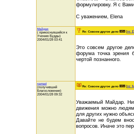
формулировку. Я с Вами
С уважением, Elena
Майдар
[
re: 
Re: Совсем другое дело
( прикоснувшийся к
Учению Будды)
2004/01/28 03:41
Это совсем другое дел
форума точка зрения б
чертой познанного.
namad
[
re: 
Re: Совсем другое дело
(получивший
Благословение)
2004/01/28 09:32
Уважаемый Майдар. Ник
движения можно людям 
для других нужно объяс
Давайте не будем вно
вопросов. Иначе это пер