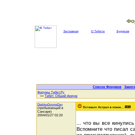
Фо
Заглавная
О Тибете
Буддизм
Список Форумов
|
Зарег
Форумы Тибет.Ру
>>
Тибет. Общий форум
DiablosDoomsDay
Оставьте Астрал в покое...
(пребывающий в
Сансаре)
2004/01/27 02:20
... что вы все кинулис
Вспомните что писал са