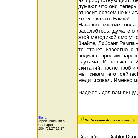
из присутствующих), он
думают что они теперь 
относит совсем не к чит
хотел сказать Рампа!
Наверно многие полаг
расслабтесь, думате о х
этой методикой смогут с
Знайте, Лобсанг Рампа 
то станет известно о
родился просым парень
Гаутама. И только в 
скитаний, после проб и
мы знаем его сейчас
медитировал. Именно ме
Надеюсь дал вам пищу 
Elena
[
re
Re: Оставьте Астрал в покое...
(пребывающий в
Сансаре)
2004/01/27 12:17
Спасибо, DiablosDo