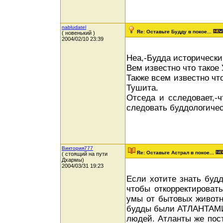
nabludatel
Re: Оставьте Будду в покое...
( новенький )
2004/02/10 23:39
Неа,-Будда исторически
Вем известно что такое 
Также всем известно чт
Тушита.
Отседа и сследовает,-ч
следовать буддологичес
Виктория777
Re: Оставьте Астрал в покое...
( стоящий на пути
Дхармы)
2004/03/31 19:23
Если хотите знать буд
чтобы откорректироват
умы от бытовых живот
будды были АТЛАНТАМИ 
людей. Атланты же пос