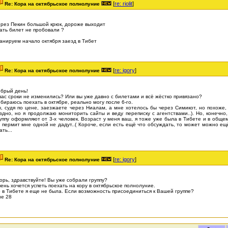
[
re: riolit
]
Re: Кора на октябрьское полнолуние
рез Пекин большой крюк, дороже выходит
ать билет не пробовали ?
анируем начало октября заезд в Тибет
[
re: igory
]
Re: Кора на октябрьское полнолуние
брый день!
вас сроки не изменились? Или вы уже давно с билетами и всё жёстко привязано?
бираюсь поехать в октябре, реально могу после 6-го.
, судя по цене, заезжаете через Ниалам, а мне хотелось бы через Симикот, но похоже, 
здно, но я продолжаю мониторить сайты и веду переписку с агентствами..). Но, конечно
уппу оформляют от 3-х человек. Возраст у меня ваш, я тоже уже была в Тибете и в обще
 пермит мне одной не дадут..( Короче, если есть ещё что обсуждать, то может можно ещ
ать...
[
re: igory
]
Re: Кора на октябрьское полнолуние
орь, здравствуйте! Вы уже собрали группу?
ень хочется успеть поехать на кору в октябрьское полнолуние.
 в Тибете я еще не была. Если возможность присоединиться к Вашей группе?
е 28