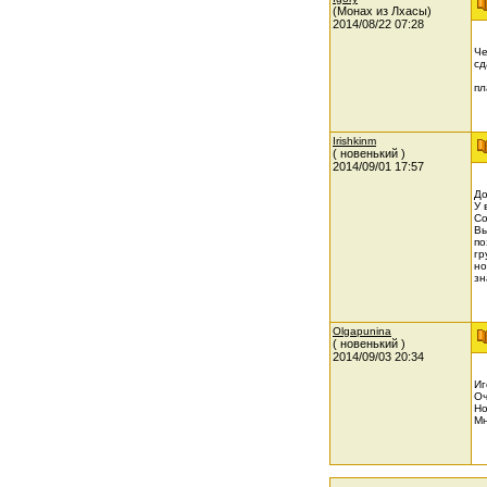
(Монах из Лхасы)
2014/08/22 07:28
Че
сд
пл
Irishkinm
( новенький )
2014/09/01 17:57
До
У 
Со
Вы
по
гр
но
зн
Olgapunina
( новенький )
2014/09/03 20:34
Иг
Оч
Но
Мн