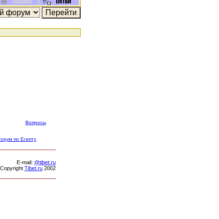
Вопросы
орум по Египту
Е-mail:
@tibet.ru
Copyright
Tibet.ru
2002