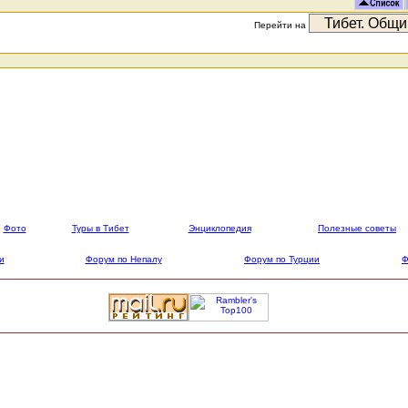
Перейти на
Фото
Туры в Тибет
Энциклопедия
Полезные советы
и
Форум по Непалу
Форум по Турции
Ф