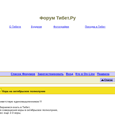
Форум Тибет.Ру
О Тибете
Буддизм
Фотографии
Поездка в Тибет
Список Форумов
|
Зарегистрировать
|
Вход
|
Кто в On-Line
|
Правила
Кора на октябрьское полнолуние
иветствую единомышленников !!!
бираемся ехать в Тибет,
я совершения коры в октябрьское полнолуние,
юс еще 2-3 коры,