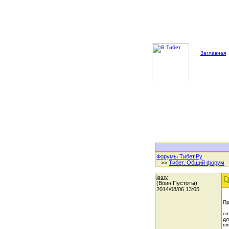
Заглавная
Форумы Тибет.Ру
>>
Тибет. Общий форум
igory
(Воин Пустоты)
2014/08/06 13:05
Пр
со
дл
пл