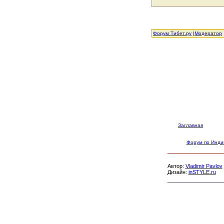
Форум Тибет.ру
|
Модератор
Заглавная
Форум по Инди
Автор:
Vladimir Pavlov
Дизайн:
inSTYLE.ru