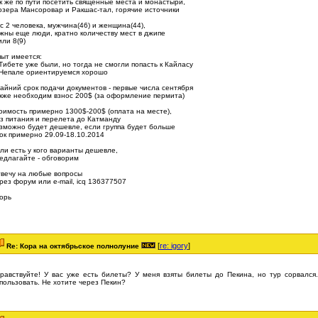
к же по пути посетить священные места и монастыри,
озера Мансоровар и Ракшас-тал, горячие источники
с 2 человека, мужчина(46) и женщина(44),
жны еще люди, кратно количеству мест в джипе
или 8(9)
ыт имеется:
Тибете уже были, но тогда не смогли попасть к Кайласу
Непале ориентируемся хорошо
айний срок подачи документов - первые числа сентября
кже необходим взнос 200$ (за оформление пермита)
оимость примерно 1300$-200$ (оплата на месте),
з питания и перелета до Катманду
зможно будет дешевле, если группа будет больше
ок примерно 29.09-18.10.2014
ли есть у кого варианты дешевле,
едлагайте - обговорим
вечу на любые вопросы
рез форум или e-mail, icq 136377507
орь
[
re: igory
]
Re: Кора на октябрьское полнолуние
равствуйте! У вас уже есть билеты? У меня взяты билеты до Пекина, но тур сорвался
пользовать. Не хотите через Пекин?