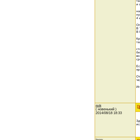
та
и 
на
ну
4 
Оп
В 
В 
Кр
та
ст
бе
во
ср
Ес
пр
От
че
Иг
riolit
( новенький )
2014/08/18 18:33
Зд
ис
Igory