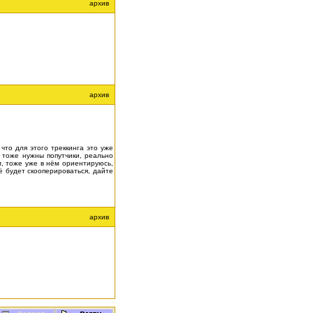
архив
архив
что для этого треккинга это уже
, тоже нужны попутчики, реально
м, тоже уже в нём ориентируюсь,
ё будет скооперироваться, дайте
архив