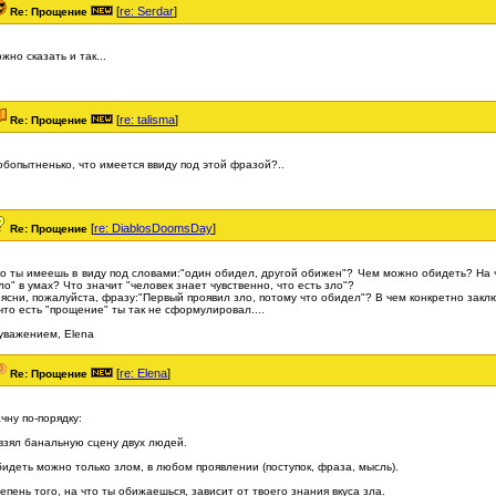
[
re: Serdar
]
Re: Прощение
жно сказать и так...
[
re: talisma
]
Re: Прощение
бопытненько, что имеется ввиду под этой фразой?..
[
re: DiablosDoomsDay
]
Re: Прощение
о ты имеешь в виду под словами:"один обидел, другой обижен"? Чем можно обидеть? На 
ло" в умах? Что значит "человек знает чувственно, что есть зло"?
ясни, пожалуйста, фразу:"Первый проявил зло, потому что обидел"? В чем конкретно закл
что есть "прощение" ты так не сформулировал....
уважением, Elena
[
re: Elena
]
Re: Прощение
чну по-порядку:
взял банальную сцену двух людей.
идеть можно только злом, в любом проявлении (поступок, фраза, мысль).
епень того, на что ты обижаешься, зависит от твоего знания вкуса зла.