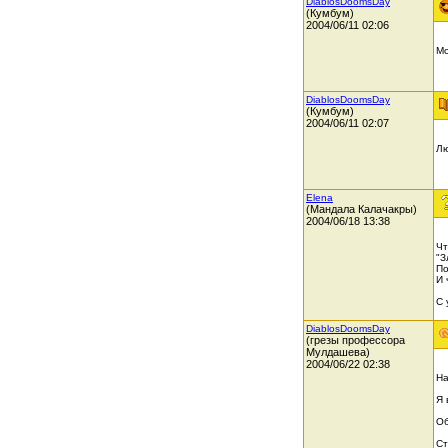
DiablosDoomsDay
(Кумбум)
2004/06/11 02:06
Мо
DiablosDoomsDay
(Кумбум)
2004/06/11 02:07
Лю
Elena
(Мандала Калачакры)
2004/06/18 13:38
Чт
"З
По
И 
С 
DiablosDoomsDay
(грезы профессора
Мулдашева)
2004/06/22 02:38
На
Я 
Об
Ст