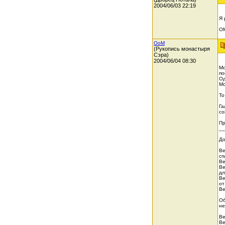
2004/06/03 22:19
Я 
О
OoM
(Рукопись монастыря
Сэра)
2004/06/04 08:30
Мо
по
Од
Мо
То
Га
со
Пр
_
До
Ве
сп
Ве
Ве
дл
Ве
от
Ве
Об
не
Ве
Ве