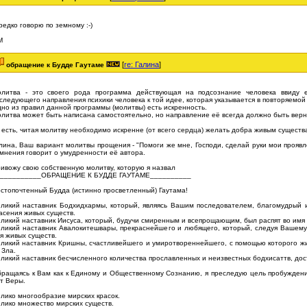
редко говорю по земному :-)
М
[
re: Галина
]
обращение к Будде Гаутаме
литва - это своего рода программа действующая на подсознание человека ввиду е
следующего направления психики человека к той идее, которая указывается в повторяемой
но из правил данной программы (молитвы) есть искренность.
литва может быть написана самостоятельно, но направление её всегда должно быть вер
 есть, читая молитву необходимо искренне (от всего сердца) желать добра живым существ
лина, Ваш вариант молитвы прощения - "Помоги же мне, Господи, сделай руки мои проявл
мнения говорит о умудренности её автора.
ивожу свою собственную молитву, которую я назвал
___________ОБРАЩЕНИЕ К БУДДЕ ГАУТАМЕ__________
стопочтенный Будда (истинно просветленный) Гаутама!
ликий наставник Бодхидхармы, который, являясь Вашим последователем, благомудрый 
асения живых существ.
ликий наставник Иисуса, который, будучи смиренным и всепрощающим, был распят во имя 
ликий наставник Авалокитешвары, прекраснейшего и любящего, который, следуя Вашему
я живых существ.
ликий наставник Кришны, счастливейшего и умиротвореннейшего, с помощью которого жи
 Зла.
ликий наставник бесчисленного количества прославленных и неизвестных бодхисаттв, до
ращаясь к Вам как к Единому и Общественному Сознанию, я преследую цель пробуждения
т Веры.
лико многообразие мирских красок.
лико множество мирских существ.