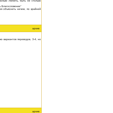
колько Любить, быть не столько
ь Благословение”
я объяснить ничем, по крайней
архив
о вариантов переводов, 3-4, но
архив