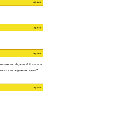
архив
архив
архив
что можно обидеться? И что есть
ючается зло в данном случае?
архив