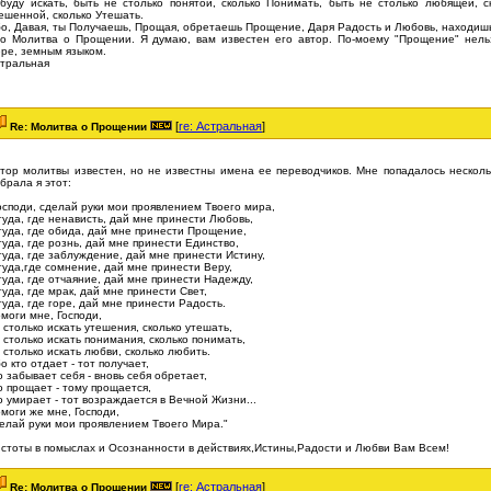
буду искать, быть не столько понятой, сколько Понимать, быть не столько любящей, с
ешенной, сколько Утешать.
о, Давая, ты Получаешь, Прощая, обретаешь Прощение, Даря Радость и Любовь, находиш
о Молитва о Прощении. Я думаю, вам известен его автор. По-моему "Прощение" нельз
ре, земным языком.
тральная
[
re: Астральная
]
Re: Молитва о Прощении
тор молитвы известен, но не известны имена ее переводчиков. Мне попадалось нескольк
брала я этот:
осподи, сделай руки мои проявлением Твоего мира,
туда, где ненависть, дай мне принести Любовь,
туда, где обида, дай мне принести Прощение,
туда, где рознь, дай мне принести Единство,
туда, где заблуждение, дай мне принести Истину,
туда,где сомнение, дай мне принести Веру,
туда, где отчаяние, дай мне принести Надежду,
туда, где мрак, дай мне принести Свет,
туда, где горе, дай мне принести Радость.
моги мне, Господи,
 столько искать утешения, сколько утешать,
 столько искать понимания, сколько понимать,
 столько искать любви, сколько любить.
о кто отдает - тот получает,
о забывает себя - вновь себя обретает,
о прощает - тому прощается,
о умирает - тот возраждается в Вечной Жизни...
моги же мне, Господи,
елай руки мои проявлением Твоего Мира."
стоты в помыслах и Осознанности в действиях,Истины,Радости и Любви Вам Всем!
[
re: Астральная
]
Re: Молитва о Прощении