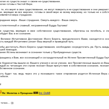
огие из существ знают о своем не-существовании.
огие готовы к Чистой Вере.
 те, кто верят в свое существование, не могут поверить в не-существование и они умирают
и, верящие во все мирское, готовы в своей вере ко всему мирскому, но только не к собс
оявляется мира страдание.
радание мира - Ваше страдание. Смерть каждого - Ваша смерть.
стопочтенный и славный, несравненный Будда Гаутама!
е существа, верящие в свое собственное существование, обречены на погибель, и сп
обудит Вас в их сознании.
 Великое Интуитивное Достижение Иного Берега, преодоленного Вами, находится в соз
сть каждый Интуитивно узнает Ваш верный и праведный путь.
обы достигнуть Иного Берега существования, необходимо сосредоточить ум. Пусть кажды
шей помощью.
ание Истины возникает в сознании только у Пробужденных существ.
ращаюсь к Вам, все осознающий и сострадательный по Истине Просветленный Будда Гау
е бодхисаттвы вышли из Вашего учения о не-не учении, все Просветленные вышли из Ваше
ждый из читающих эти строки познает Ваше присутствие в собственном сознании, познае
бственном сознании.
сть будет так, ведь через это у познавшего такое откровение родится Истинная Вера 
гибели.
М
[
re: OoM
]
Re: Молитва о Прощении
 точно... :)))