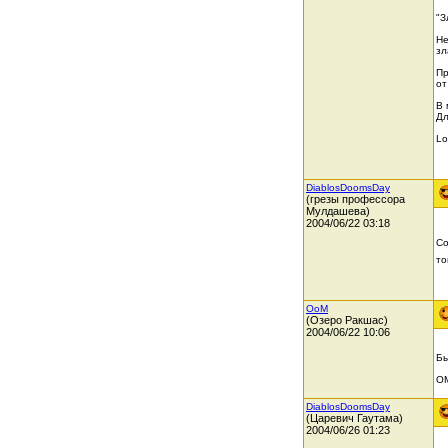
"З
Не
зл
Пр
от
В 
Дл
Lo
DiablosDoomsDay
(грезы профессора
Мулдашева)
2004/06/22 03:18
Со
то
OoM
(Озеро Ракшас)
2004/06/22 10:06
Бы
О
DiablosDoomsDay
(Царевич Гаутама)
2004/06/26 01:23