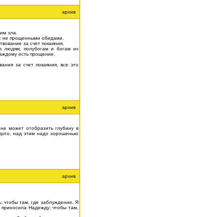
архив
им зла.
с не прощенными обидами.
вование за счет покаяния.
е людям, полубогам и богам их
каждому есть прощение.
ния за счет покаяния, все это
архив
 не может отобразить глубину в
дого, над этим надо хорошенько
архив
; чтобы там, где заблуждение, Я
Я приносила Надежду; чтобы там,