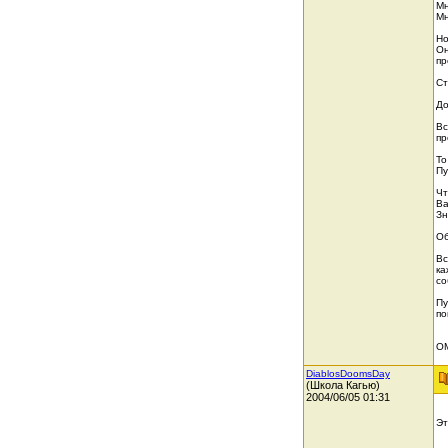
Мн
Мн
Но
Он
пр
Ст
До
Вс
пр
То
Пу
Чт
Ва
Зн
Об
Вс
ка
со
Пу
по
О
DiablosDoomsDay
(Школа Кагью)
2004/06/05 01:31
Эт