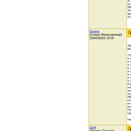
Я 
ут
Иб
Эт
ме
Ас
Галина
(Озеро Манасаровар)
2004/06/03 19:00
Ав
вы
"Г
и 
и 
и 
и 
и 
и 
и 
и 
По
не
не
не
Иб
кт
кт
кт
По
сд
Чи
OoM
(Дворец Потала)