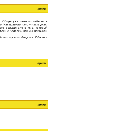
архив
. Обида уже сама по себе есть
! Как правило - зло у нас в умах:
 уже рождал зло в мир, который
век не-человек, как мы привыкли
ой потому что обиделся. Оба они
архив
архив