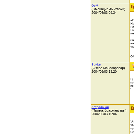
OoM
(Эманация Амитабхи)
2004/06/03 09:34
«П
На
На
На
не
За
на
(п
О
Serdar
(Озеро Манасаровар)
2004/06/03 13:20
Пр
по
по
" 
Астральная
(Приток Брахмапутры)
2004/06/03 15:04
“Я
чт
пр
гд