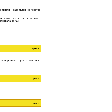
енависти - разбавленное чувство
то почувствовала зло, исходящее
вствовала обиду.
архив
 не нароШно... просто руки не из
архив
архив