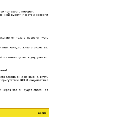
 во имя своего неверия.
твенной смерти и в этом неверии
асение от такого неверия пусть
нании каждого живого существа.
й из живых существ умудрится с
тама!
го закона о не-не законе. Пусть
т присутствие ВСЕХ бодхисаттв в
и через это он будет спасен от
архив