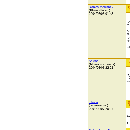
DiablosDoomsDay
(Школа Кагью)
2004/06/05 01:43
Ду
за
та
из
по
Дв
пр
..
Serdar
(Монах из Лхасы)
2004/06/06 22:21
"Д
т.
эт
talisma
( новенький )
2004/06/07 20:54
Ко
S/