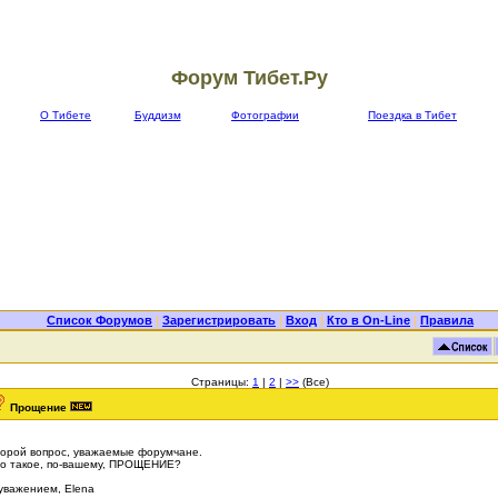
Форум Тибет.Ру
О Тибете
Буддизм
Фотографии
Поездка в Тибет
Список Форумов
|
Зарегистрировать
|
Вход
|
Кто в On-Line
|
Правила
Страницы:
1
|
2
|
>>
(Все)
Прощение
орой вопрос, уважаемые форумчане.
о такое, по-вашему, ПРОЩЕНИЕ?
уважением, Elena