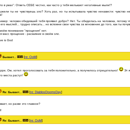
ло в умах": Ответь СЕБЕ честно, как часто у тебя мелькают негативные мыли!?
ужели ты не чувствуешь зло? Хоть раз, но ты испытывала чувство ненависти: чувство н
а!
имер: человек обидевший тебя проявил добро? Нет. Ты обиделась на человека, потому ч
 его мыслей... трудно описать... но вспомни свои чувства за мгновение до того, как ты почу
моём понимании "прощения" нет.
я масс прощение - раскаяние в своём зле.
ve is God
[
re: OoM
]
Бывает...
рри, Ом, хотел проголосовать за тебя положительно, а получилось отрицательно!
Эт я
го места растут!
[
re: DiablosDoomsDay
]
Re: Бывает...
вает, но разве это главное?
М
[
re: OoM
]
Re: Бывает...