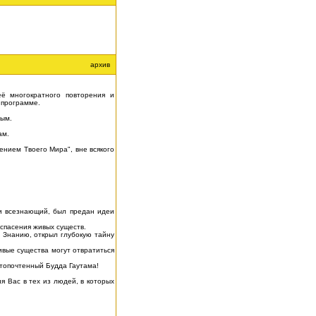
архив
ё многократного повторения и
 программе.
ным.
ам.
ением Твоего Мира", вне всякого
и всезнающий, был предан идеи
спасения живых существ.
 Знанию, открыл глубокую тайну
вые существа могут отвратиться
стопочтенный Будда Гаутама!
 Вас в тех из людей, в которых