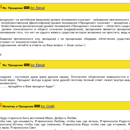
[
re: Elena
]
Re: Прощение
рощение» на житейском (мирском) уровне понимания означает - забывание причиненного 
 полубожественном (философском) уровне понимания «Прощение» означает – прощАние 
 божественном (религиозном) уровне понимания «Прощение» означает – облегчить сущест
 уровне изначального и общего сознания (надмирском), прощением является прощени
понимание того, что нет ни одного живого существа которое возможно не простить, ведь 
бывание причиненного зла, прощание с не прощеными обидами, облегчение существова
ступает от знания истоков Зла.
родолжение читайте в ответе на Ваш вопрос « Злые силы» )
М
[
re: Elena
]
Re: Прощение
ощение - состояние души (ума) данное свыше. Логическое объяснение поверхностно и
лной мере. Прощают всегда в душе (или душой) поэтому полный ответ лежит внутри каж
размыслить.
.......... прощайте и Вам прощено будет".
[
re: OoM
]
Молитва о Прощении
 буду стараться быть вестником Мира, Добра и Любви,
обы там, где ненависть, Я приносила Любовь; чтобы там, где печаль, Я приносила Радость
иносила Истину; чтобы там, где сомнение, Я приносила Веру; чтобы там, где отчаяние, 
е мрак, Я приносила Свет.