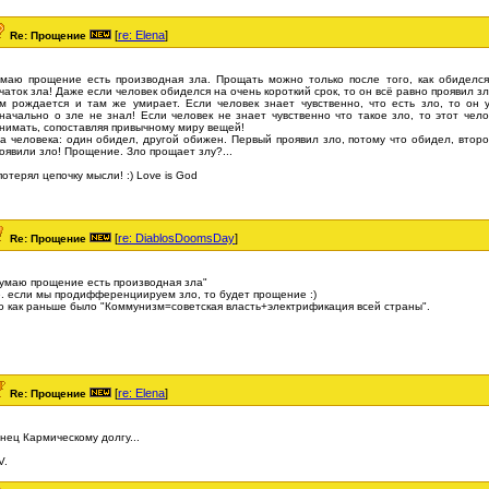
[
re: Elena
]
Re: Прощение
маю прощение есть производная зла. Прощать можно только после того, как обиделся
чаток зла! Даже если человек обиделся на очень короткий срок, то он всё равно проявил зло
м рождается и там же умирает. Если человек знает чувственно, что есть зло, то он
начально о зле не знал! Если человек не знает чувственно что такое зло, то этот чело
нимать, сопоставляя привычному миру вещей!
а человека: один обидел, другой обижен. Первый проявил зло, потому что обидел, втор
оявили зло! Прощение. Зло прощает злу?...
.потерял цепочку мысли! :) Love is God
[
re: DiablosDoomsDay
]
Re: Прощение
умаю прощение есть производная зла"
е. если мы продифференциируем зло, то будет прощение :)
о как раньше было "Коммунизм=советская власть+электрификация всей страны".
[
re: Elena
]
Re: Прощение
нец Кармическому долгу...
V.