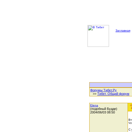
Заглавная
Форумы Тибет.Ру
>>
Тибет. Общий форум
Elena
(подобный Будде)
2004/06/03 08:50
Вт
Чт
С 