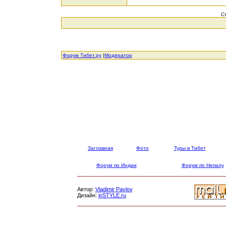
С
Форум Тибет.ру
|
Модератор
Заглавная
Фото
Туры в Тибет
Форум по Индии
Форум по Непалу
Автор:
Vladimir Pavlov
Дизайн:
inSTYLE.ru