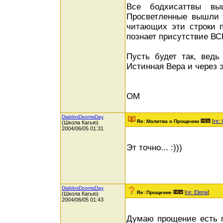
Все бодхисаттвы вы
Просветленные вышли и
читающих эти строки п
познает присутствие ВС
Пусть будет так, ведь
Истинная Вера и через э
ОМ
DiablosDoomsDay
[
re:
Re: Молитва о Прощении
(Школа Кагью)
2004/06/05 01:31
Эт точно... :)))
DiablosDoomsDay
[
re: Elena
]
Re: Прощение
(Школа Кагью)
2004/06/05 01:43
Думаю прощение есть п