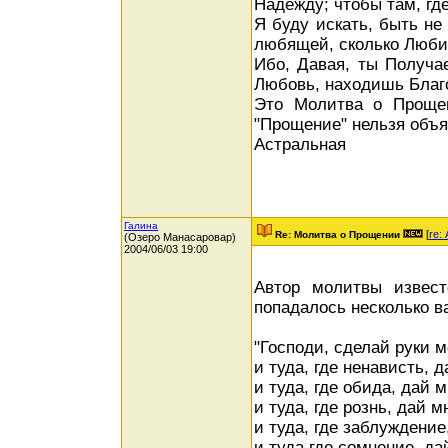
Надежду; чтобы там, где
Я буду искать, быть не
любящей, сколько Любит
Ибо, Давая, ты Получа
Любовь, находишь Благ
Это Молитва о Прощен
"Прощение" нельзя объя
Астральная
Галина
[
re:
Re: Молитва о Прощении
(Озеро Манасаровар)
2004/06/03 19:00
Автор молитвы извест
попадалось несколько ва
"Господи, сделай руки 
и туда, где ненависть, 
и туда, где обида, дай
и туда, где рознь, дай 
и туда, где заблуждение
и туда,где сомнение, да