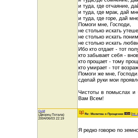
и туда, где отчаяние, д
и туда, где мрак, дай мн
и туда, где горе, дай м
Помоги мне, Господи,
не столько искать утеше
не столько искать поним
не столько искать любв
Ибо кто отдает - тот пол
кто забывает себя - вно
кто прощает - тому прощ
кто умирает - тот возра
Помоги же мне, Господи
сделай руки мои проявл
Чистоты в помыслах и 
Вам Всем!
OoM
[
re:
Re: Молитва о Прощении
(Дворец Потала)
2004/06/03 22:19
Я редко говорю по земно