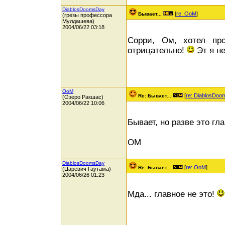
DiablosDoomsDay
[
re: OoM
]
Бывает...
(грезы профессора
Мулдашева)
2004/06/22 03:18
Сорри, Ом, хотел про
отрицательно!
Эт я не
OoM
[
re: DiablosDo
Re: Бывает...
(Озеро Ракшас)
2004/06/22 10:06
Бывает, но разве это гл
ОМ
DiablosDoomsDay
[
re: OoM
]
Re: Бывает...
(Царевич Гаутама)
2004/06/26 01:23
Мда... главное не это!