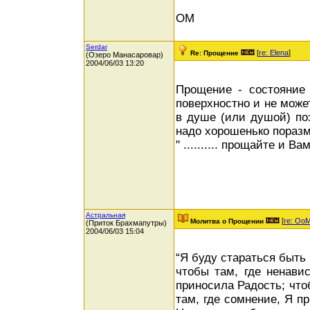
ОМ
Serdar
[
re: Elena
]
Re: Прощение
(Озеро Манасаровар)
2004/06/03 13:20
Прощение - состояние
поверхностно и не може
в душе (или душой) по
надо хорошенько пораз
" .......... прощайте и В
Астральная
[
re: Oo
Молитва о Прощении
(Приток Брахмапутры)
2004/06/03 15:04
“Я буду стараться быть
чтобы там, где ненави
приносила Радость; что
там, где сомнение, Я п