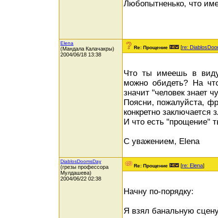
Любопытненько, что име
Elena
[
re: DiablosDo
Re: Прощение
(Мандала Калачакры)
2004/06/18 13:38
Что ты имеешь в виду
можно обидеть? На чт
значит "человек знает ч
Поясни, пожалуйста, фр
конкретно заключается 
И что есть "прощение" т
С уважением, Elena
DiablosDoomsDay
[
re: Elena
]
Re: Прощение
(грезы профессора
Мулдашева)
2004/06/22 02:38
Начну по-порядку:
Я взял банальную сцен