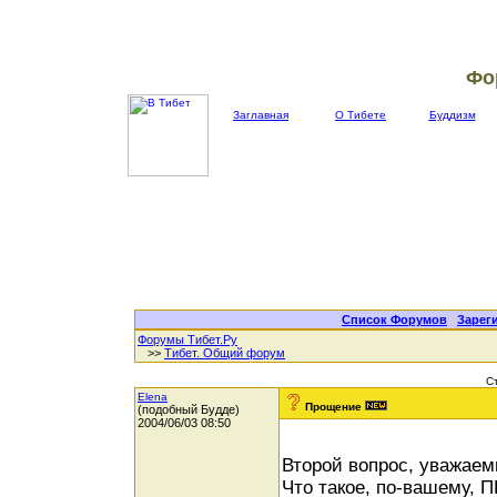
Фо
Заглавная
О Тибете
Буддизм
Список Форумов
|
Зарег
Форумы Тибет.Ру
>>
Тибет. Общий форум
С
Elena
Прощение
(подобный Будде)
2004/06/03 08:50
Второй вопрос, уважае
Что такое, по-вашему,