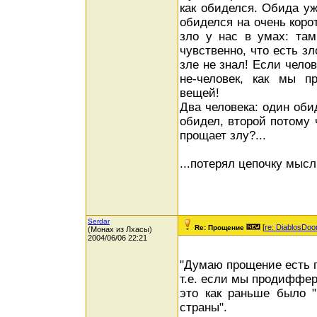
как обиделся. Обида уж
обиделся на очень корот
зло у нас в умах: там
чувственно, что есть зл
зле не знал! Если челов
не-человек, как мы п
вещей!
Два человека: один оби
обидел, второй потому 
прощает злу?...
...потерял цепочку мысли
Serdar
[
re: DiablosDo
Re: Прощение
(Монах из Лхасы)
2004/06/06 22:21
"Думаю прощение есть 
т.е. если мы продиффер
это как раньше было 
страны".