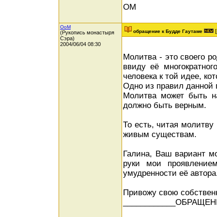
ОМ
OoM
[
обращение к Будде Гаутаме
(Рукопись монастыря
Сэра)
2004/06/04 08:30
Молитва - это своего р
ввиду её многократног
человека к той идее, ко
Одно из правил данной 
Молитва может быть на
должно быть верным.
То есть, читая молитву
живым существам.
Галина, Ваш вариант м
руки мои проявлением
умудренности её автора
Привожу свою собственн
____________ОБРАЩЕН