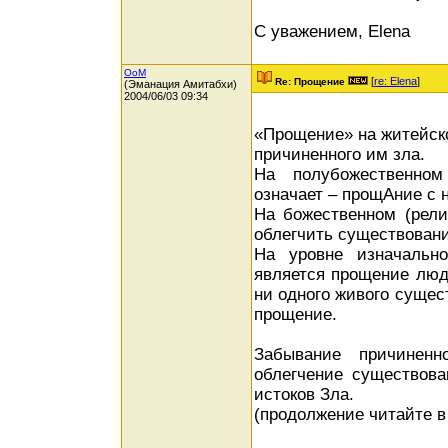
С уважением, Elena
OoM
[
re: Elena
]
Re: Прощение
(Эманация Амитабхи)
2004/06/03 09:34
«Прощение» на житейско
причиненного им зла.
На полубожественном
означает – прощАние с
На божественном (рели
облегчить существовани
На уровне изначальн
является прощение людя
ни одного живого сущес
прощение.
Забывание причинен
облегчение существова
истоков Зла.
(продолжение читайте в