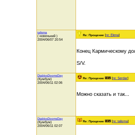
talisma
[
re: Elena
]
Re: Прощение
( новенький )
2004/06/07 20:54
Конец Кармическому дол
S/V.
DiablosDoomsDay
[
re: Serdar
]
Re: Прощение
(Кумбум)
2004/06/11 02:06
Можно сказать и так...
DiablosDoomsDay
[
re: talisma
]
Re: Прощение
(Кумбум)
2004/06/11 02:07