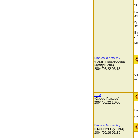
"З
Не
зл
Пр
от
В 
Дл
Lo
DiablosDoomsDay
(грезы профессора
Мулдашева)
2004/06/22 03:18
Со
то
OoM
(Озеро Ракшас)
2004/06/22 10:06
Бы
О
DiablosDoomsDay
(Царевич Гаутама)
2004/06/26 01:23