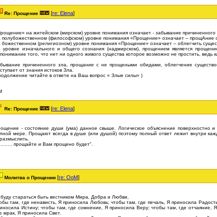
[
re: Elena
]
Re: Прощение
рощение» на житейском (мирском) уровне понимания означает - забывание причиненного 
 полубожественном (философском) уровне понимания «Прощение» означает – прощАние 
 божественном (религиозном) уровне понимания «Прощение» означает – облегчить сущест
 уровне изначального и общего сознания (надмирском), прощением является прощени
понимание того, что нет ни одного живого существа которое возможно не простить, ведь 
бывание причиненного зла, прощание с не прощеными обидами, облегчение существова
ступает от знания истоков Зла.
родолжение читайте в ответе на Ваш вопрос « Злые силы» )
М
[
re: Elena
]
Re: Прощение
ощение - состояние души (ума) данное свыше. Логическое объяснение поверхностно и
лной мере. Прощают всегда в душе (или душой) поэтому полный ответ лежит внутри каж
размыслить.
.......... прощайте и Вам прощено будет".
[
re: OoM
]
Молитва о Прощении
 буду стараться быть вестником Мира, Добра и Любви,
обы там, где ненависть, Я приносила Любовь; чтобы там, где печаль, Я приносила Радость
иносила Истину; чтобы там, где сомнение, Я приносила Веру; чтобы там, где отчаяние, 
е мрак, Я приносила Свет.