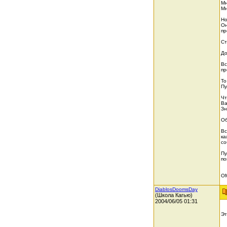
Мн
Мн
Но
Он
пр
Ст
До
Вс
пр
То
Пу
Чт
Ва
Зн
Об
Вс
ка
со
Пу
по
О
DiablosDoomsDay
(Школа Кагью)
2004/06/05 01:31
Эт