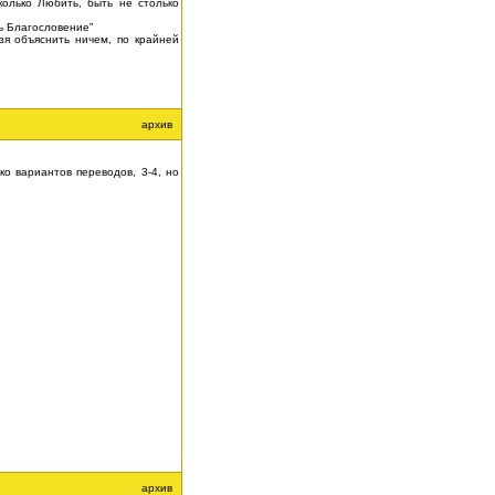
колько Любить, быть не столько
ь Благословение”
я объяснить ничем, по крайней
архив
о вариантов переводов, 3-4, но
архив