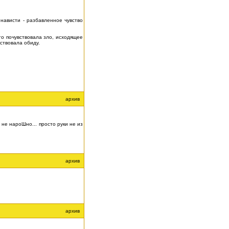
енависти - разбавленное чувство
то почувствовала зло, исходящее
вствовала обиду.
архив
 не нароШно... просто руки не из
архив
архив