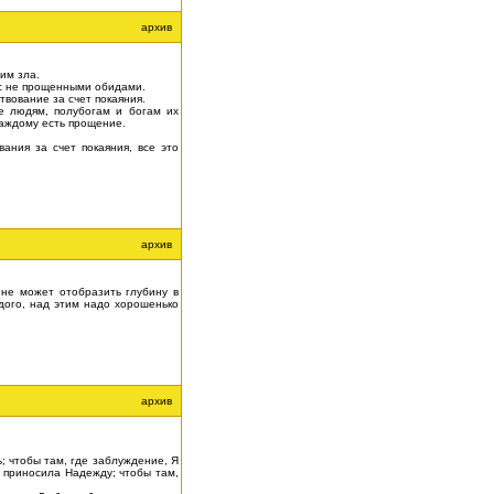
архив
им зла.
с не прощенными обидами.
вование за счет покаяния.
е людям, полубогам и богам их
каждому есть прощение.
ния за счет покаяния, все это
архив
 не может отобразить глубину в
дого, над этим надо хорошенько
архив
; чтобы там, где заблуждение, Я
Я приносила Надежду; чтобы там,