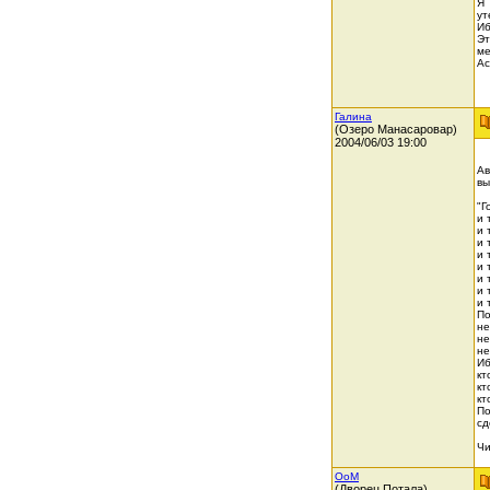
Я 
ут
Иб
Эт
ме
Ас
Галина
(Озеро Манасаровар)
2004/06/03 19:00
Ав
вы
"Г
и 
и 
и 
и 
и 
и 
и 
и 
По
не
не
не
Иб
кт
кт
кт
По
сд
Чи
OoM
(Дворец Потала)