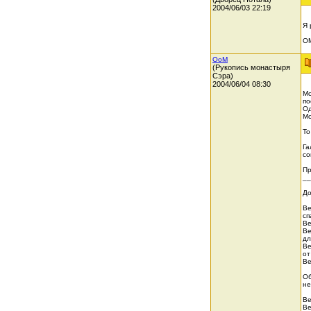
2004/06/03 22:19
Я 
О
OoM
(Рукопись монастыря
Сэра)
2004/06/04 08:30
Мо
по
Од
Мо
То
Га
со
Пр
_
До
Ве
сп
Ве
Ве
дл
Ве
от
Ве
Об
не
Ве
Ве