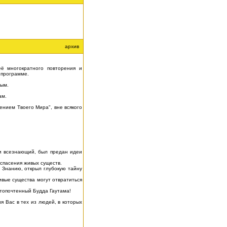
архив
ё многократного повторения и
 программе.
ным.
ам.
ением Твоего Мира", вне всякого
и всезнающий, был предан идеи
спасения живых существ.
 Знанию, открыл глубокую тайну
вые существа могут отвратиться
стопочтенный Будда Гаутама!
 Вас в тех из людей, в которых