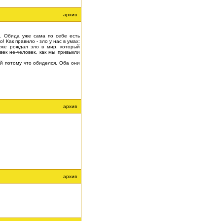
архив
. Обида уже сама по себе есть
! Как правило - зло у нас в умах:
 уже рождал зло в мир, который
век не-человек, как мы привыкли
ой потому что обиделся. Оба они
архив
архив