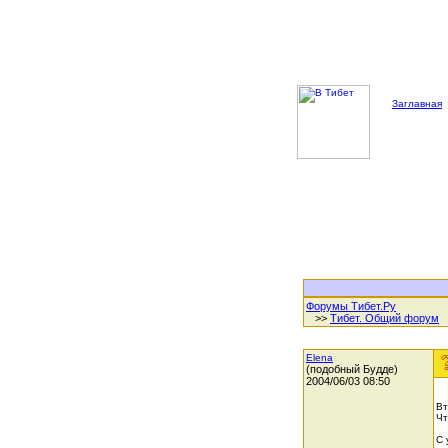
Заглавная
Форумы Тибет.Ру
>>
Тибет. Общий форум
Elena
(подобный Будде)
2004/06/03 08:50
Вт
Чт
С 