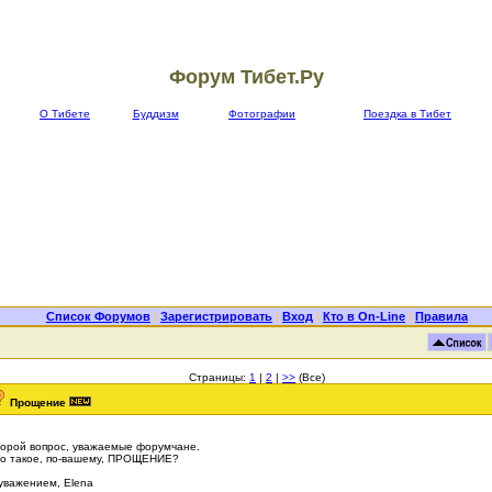
Форум Тибет.Ру
О Тибете
Буддизм
Фотографии
Поездка в Тибет
Список Форумов
|
Зарегистрировать
|
Вход
|
Кто в On-Line
|
Правила
Страницы:
1
|
2
|
>>
(Все)
Прощение
орой вопрос, уважаемые форумчане.
о такое, по-вашему, ПРОЩЕНИЕ?
уважением, Elena