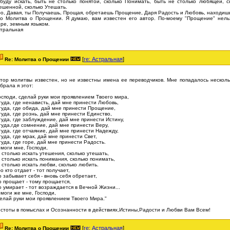
буду искать, быть не столько понятой, сколько Понимать, быть не столько любящей, с
ешенной, сколько Утешать.
о, Давая, ты Получаешь, Прощая, обретаешь Прощение, Даря Радость и Любовь, находиш
о Молитва о Прощении. Я думаю, вам известен его автор. По-моему "Прощение" нельз
ре, земным языком.
тральная
[
re: Астральная
]
Re: Молитва о Прощении
тор молитвы известен, но не известны имена ее переводчиков. Мне попадалось нескольк
брала я этот:
осподи, сделай руки мои проявлением Твоего мира,
туда, где ненависть, дай мне принести Любовь,
туда, где обида, дай мне принести Прощение,
туда, где рознь, дай мне принести Единство,
туда, где заблуждение, дай мне принести Истину,
туда,где сомнение, дай мне принести Веру,
туда, где отчаяние, дай мне принести Надежду,
туда, где мрак, дай мне принести Свет,
туда, где горе, дай мне принести Радость.
моги мне, Господи,
 столько искать утешения, сколько утешать,
 столько искать понимания, сколько понимать,
 столько искать любви, сколько любить.
о кто отдает - тот получает,
о забывает себя - вновь себя обретает,
о прощает - тому прощается,
о умирает - тот возраждается в Вечной Жизни...
моги же мне, Господи,
елай руки мои проявлением Твоего Мира."
стоты в помыслах и Осознанности в действиях,Истины,Радости и Любви Вам Всем!
[
re: Астральная
]
Re: Молитва о Прощении