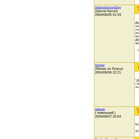
DiablosDoomsDay
(Школа Кагью)
2004/06/05 01:43
Ду
за
та
из
по
Дв
пр
..
Serdar
(Монах из Лхасы)
2004/06/06 22:21
"Д
т.
эт
talisma
( новенький )
2004/06/07 20:54
Ко
S/