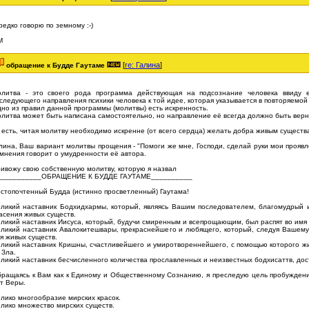
редко говорю по земному :-)
М
[
re: Галина
]
обращение к Будде Гаутаме
литва - это своего рода программа действующая на подсознание человека ввиду е
следующего направления психики человека к той идее, которая указывается в повторяемой
но из правил данной программы (молитвы) есть искренность.
литва может быть написана самостоятельно, но направление её всегда должно быть вер
 есть, читая молитву необходимо искренне (от всего сердца) желать добра живым существ
лина, Ваш вариант молитвы прощения - "Помоги же мне, Господи, сделай руки мои проявл
мнения говорит о умудренности её автора.
ивожу свою собственную молитву, которую я назвал
___________ОБРАЩЕНИЕ К БУДДЕ ГАУТАМЕ__________
стопочтенный Будда (истинно просветленный) Гаутама!
ликий наставник Бодхидхармы, который, являясь Вашим последователем, благомудрый 
асения живых существ.
ликий наставник Иисуса, который, будучи смиренным и всепрощающим, был распят во имя 
ликий наставник Авалокитешвары, прекраснейшего и любящего, который, следуя Вашему
я живых существ.
ликий наставник Кришны, счастливейшего и умиротвореннейшего, с помощью которого жи
 Зла.
ликий наставник бесчисленного количества прославленных и неизвестных бодхисаттв, до
ращаясь к Вам как к Единому и Общественному Сознанию, я преследую цель пробуждения
т Веры.
лико многообразие мирских красок.
лико множество мирских существ.