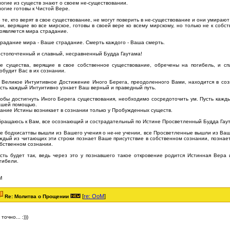
огие из существ знают о своем не-существовании.
огие готовы к Чистой Вере.
 те, кто верят в свое существование, не могут поверить в не-существование и они умирают
и, верящие во все мирское, готовы в своей вере ко всему мирскому, но только не к собс
оявляется мира страдание.
радание мира - Ваше страдание. Смерть каждого - Ваша смерть.
стопочтенный и славный, несравненный Будда Гаутама!
е существа, верящие в свое собственное существование, обречены на погибель, и сп
обудит Вас в их сознании.
 Великое Интуитивное Достижение Иного Берега, преодоленного Вами, находится в соз
сть каждый Интуитивно узнает Ваш верный и праведный путь.
обы достигнуть Иного Берега существования, необходимо сосредоточить ум. Пусть кажды
шей помощью.
ание Истины возникает в сознании только у Пробужденных существ.
ращаюсь к Вам, все осознающий и сострадательный по Истине Просветленный Будда Гау
е бодхисаттвы вышли из Вашего учения о не-не учении, все Просветленные вышли из Ваше
ждый из читающих эти строки познает Ваше присутствие в собственном сознании, познае
бственном сознании.
сть будет так, ведь через это у познавшего такое откровение родится Истинная Вера 
гибели.
М
[
re: OoM
]
Re: Молитва о Прощении
 точно... :)))