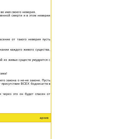
 во имя своего неверия.
твенной смерти и в этом неверии
асение от такого неверия пусть
нании каждого живого существа.
й из живых существ умудрится с
тама!
го закона о не-не законе. Пусть
т присутствие ВСЕХ бодхисаттв в
и через это он будет спасен от
архив