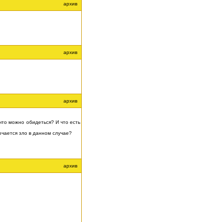
архив
архив
архив
что можно обидеться? И что есть
ючается зло в данном случае?
архив