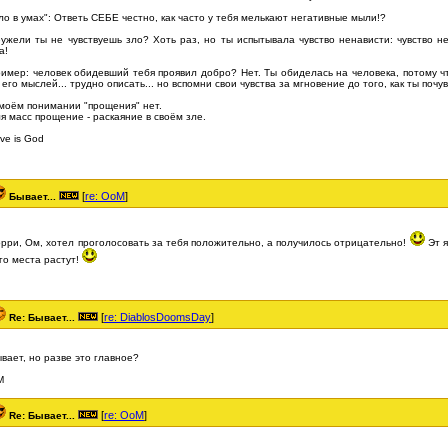
ло в умах": Ответь СЕБЕ честно, как часто у тебя мелькают негативные мыли!?
ужели ты не чувствуешь зло? Хоть раз, но ты испытывала чувство ненависти: чувство н
а!
имер: человек обидевший тебя проявил добро? Нет. Ты обиделась на человека, потому ч
 его мыслей... трудно описать... но вспомни свои чувства за мгновение до того, как ты почу
моём понимании "прощения" нет.
я масс прощение - раскаяние в своём зле.
ve is God
[
re: OoM
]
Бывает...
рри, Ом, хотел проголосовать за тебя положительно, а получилось отрицательно!
Эт я
го места растут!
[
re: DiablosDoomsDay
]
Re: Бывает...
вает, но разве это главное?
М
[
re: OoM
]
Re: Бывает...