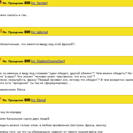
[
re: Serdar
]
Re: Прощение
жно сказать и так...
[
re: talisma
]
Re: Прощение
бопытненько, что имеется ввиду под этой фразой?..
[
re: DiablosDoomsDay
]
Re: Прощение
о ты имеешь в виду под словами:"один обидел, другой обижен"? Чем можно обидеть? На 
ло" в умах? Что значит "человек знает чувственно, что есть зло"?
ясни, пожалуйста, фразу:"Первый проявил зло, потому что обидел"? В чем конкретно закл
что есть "прощение" ты так не сформулировал....
уважением, Elena
[
re: Elena
]
Re: Прощение
чну по-порядку:
взял банальную сцену двух людей.
идеть можно только злом, в любом проявлении (поступок, фраза, мысль).
епень того, на что ты обижаешься, зависит от твоего знания вкуса зла.