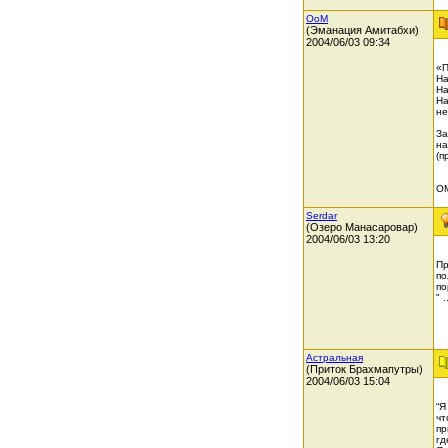
OoM
(Эманация Амитабхи)
2004/06/03 09:34
«П
На
На
На
не
За
на
(п
О
Serdar
(Озеро Манасаровар)
2004/06/03 13:20
Пр
по
по
" 
Астральная
(Приток Брахмапутры)
2004/06/03 15:04
“Я
чт
пр
гд