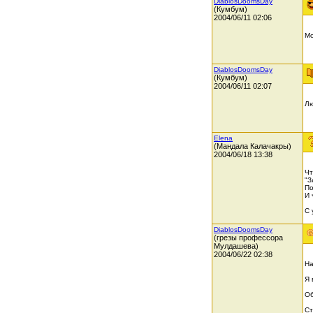
DiablosDoomsDay
(Кумбум)
2004/06/11 02:06
Мо
DiablosDoomsDay
(Кумбум)
2004/06/11 02:07
Лю
Elena
(Мандала Калачакры)
2004/06/18 13:38
Чт
"З
По
И 
С 
DiablosDoomsDay
(грезы профессора
Мулдашева)
2004/06/22 02:38
На
Я 
Об
Ст