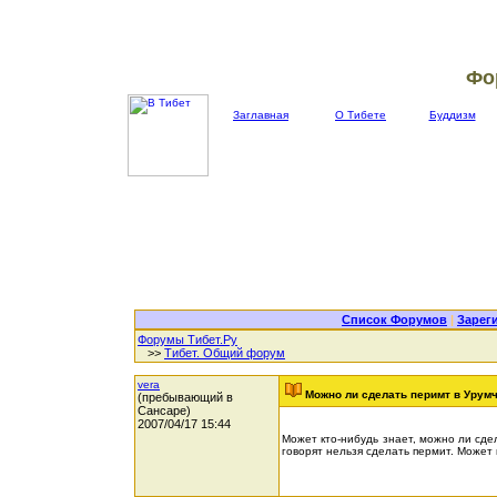
Фо
Заглавная
О Тибете
Буддизм
Список Форумов
|
Зарег
Форумы Тибет.Ру
>>
Тибет. Общий форум
vera
Можно ли сделать перимт в Урум
(пребывающий в
Сансаре)
2007/04/17 15:44
Может кто-нибудь знает, можно ли сде
говорят нельзя сделать пермит. Может