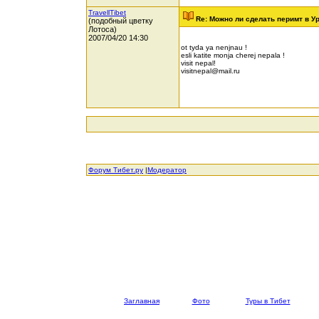
TravellTibet
Re: Можно ли сделать перимт в У
(подобный цветку
Лотоса)
2007/04/20 14:30
ot tyda ya nenjnau !
esli katite monja cherej nepala !
visit nepal!
visitnepal@mail.ru
Форум Тибет.ру
|
Модератор
Заглавная
Фото
Туры в Тибет