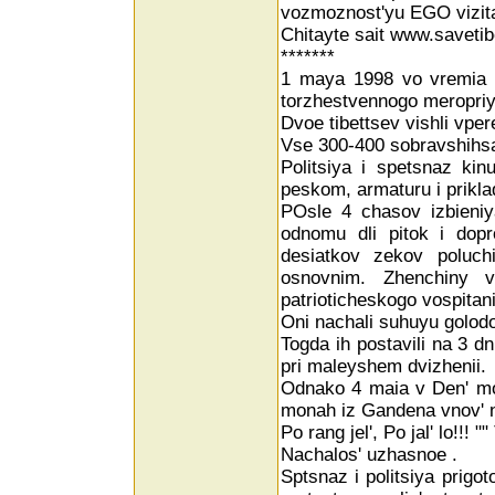
vozmoznost'yu EGO vizita 
Chitayte sait www.savetib
*******
1 maya 1998 vo vremia p
torzhestvennogo meropriy
Dvoe tibettsev vishli vper
Vse 300-400 sobravshihsa p
Politsiya i spetsnaz kinu
peskom, armaturu i priklad
POsle 4 chasov izbieniya
odnomu dli pitok i dopr
desiatkov zekov poluch
osnovnim. Zhenchiny 
patrioticheskogo vospitan
Oni nachali suhuyu golod
Togda ih postavili na 3 dn
pri maleyshem dvizhenii.
Odnako 4 maia v Den' mol
monah iz Gandena vnov' n
Po rang jel', Po jal' lo!!! 
Nachalos' uzhasnoe .
Sptsnaz i politsiya prig