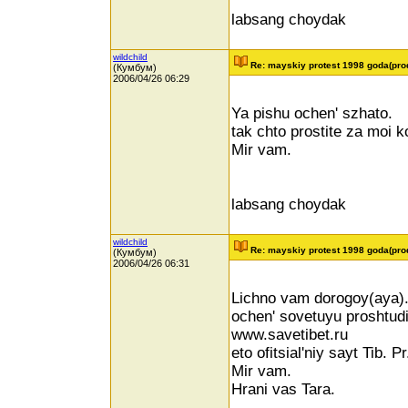
labsang choydak
wildchild
Re: mayskiy protest 1998 goda(pro
(Кумбум)
2006/04/26 06:29
Ya pishu ochen' szhato.
tak chto prostite za moi k
Mir vam.
labsang choydak
wildchild
Re: mayskiy protest 1998 goda(pro
(Кумбум)
2006/04/26 06:31
Lichno vam dorogoy(aya)
ochen' sovetuyu proshtud
www.savetibet.ru
eto ofitsial'niy sayt Tib. 
Mir vam.
Hrani vas Tara.