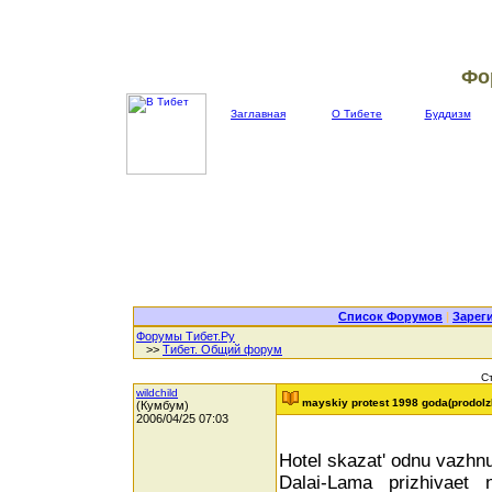
Фо
Заглавная
О Тибете
Буддизм
Список Форумов
|
Зарег
Форумы Тибет.Ру
>>
Тибет. Общий форум
С
wildchild
mayskiy protest 1998 goda(prodolz
(Кумбум)
2006/04/25 07:03
Hotel skazat' odnu vazhn
Dalai-Lama prizhivaet