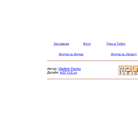
Заглавная
Фото
Туры в Тибет
Форум по Индии
Форум по Непалу
Автор:
Vladimir Pavlov
Дизайн:
inSTYLE.ru