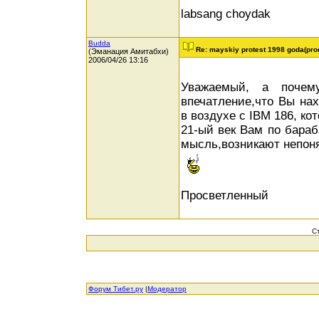
labsang choydak
Budda
Re: mayskiy protest 1998 goda(pro
(Эманация Амитабхи)
2006/04/26 13:16
Уважаемый, а почем
впечатление,что Вы на
в воздухе с IBM 186, к
21-ый век Вам по бараб
мысль,возникают непоня
Просветленный
С
Форум Тибет.ру
|
Модератор