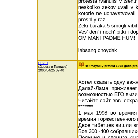
protesta rvanulis' v tsentr
neskol'ko zekov uvali v 
kotorie ne uchavstvovali
proshliy raz.
Zeki baraka 5 smogli vibit'
Ves' den' i noch' pitki i 
OM MANI PADME HUM!
labsang choydak
DEVID
Re: mayskiy protest 1998 goda(pro
(Дорога в Гьяндзе)
2006/04/25 09:40
Хотел сказать одну важ
Далай-Лама приживает
возмозностью ЕГО вызит
Читайте сайт ввв. сохра
*******
1 мая 1998 во времия
времия торжественного 
Двое тибетцев вишли вп
Все 300 -400 собравших
Полиция и спецназ кин