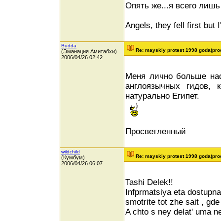
Опять же...я всего лишь
Angels, they fell first but I
Budda
Re: mayskiy protest 1998 goda(pro
(Эманация Амитабхи)
2006/04/26 02:42
Меня лично больше нас
англоязычных гидов,
натурально Египет.
Просветленный
wildchild
Re: mayskiy protest 1998 goda(pro
(Кумбум)
2006/04/26 06:07
Tashi Delek!!
Infprmatsiya eta dostupna
smotrite tot zhe sait , gde
A chto s ney delat' uma n