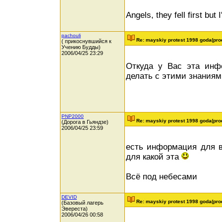
Angels, they fell first but I
pachouli
Re: mayskiy protest 1998 goda(pro
( прикоснувшийся к
Учению Будды)
2006/04/25 23:29
Откуда у Вас эта инф
делать с этими знания
PNP2000
Re: mayskiy protest 1998 goda(pro
(Дорога в Гьяндзе)
2006/04/25 23:59
есть информация для в
для какой эта
Всё под небесами
DEVID
Re: mayskiy protest 1998 goda(pro
(Базовый лагерь
Эвереста)
2006/04/26 00:58