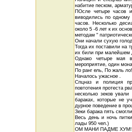
набитие песком, армату
ПОсле четыре часов и
виводились по одному 
часов. Несколько деси
около 5 -6 лет к их осн
методам " патриотическо
Они начали сухую голодо
Тогда их поставили на 
их били при малейшем 
Однако четыре мая в
мероприятие, один мона
По ранг ель, По жаль ло!
Началось ужасное .
Спцназ и полиция пр
повтотения протеста рв
несколько зеков ували
бараках, которые не 
дурное поведение в про
Зеки барака пять смогл
Весь день и ночь питк
лады 950 чел.)
ОМ МАНИ ПАДМЕ ХУМ!