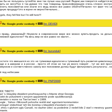
как бы не пользуюсь гуглей!по мне так лучше наш русский Яндекс,как говорится найдется вс
дить не могу!!!но я так думаю что там товарищь прав,информацию очень сложно контро
енить поисовик!так или иначе его ведь можно все равно обойти!Печален тот факт что с
дную продадут!это в корни не верно!!печально...
els, they fell first but I'm still here!!!
[
re: DEVID
]
Re: Google protiv svobody !!
 правы, уважаемый! Неужели в современном мире все можно купить-продать за деньги
пиковой идеологии? На весь мир ее все равно не хватит...
[
re: burunduk
]
Re: Google protiv svobody !!
остите что вмешался но это не тупиковая идеалогия а тупиковый путь развития цивилизаци
зде и в америке и в россии , просто об этом не так уж много говорят , тут же всё прос
ммунизм и соответственно закону все поисковики должы будут фильтровать результаты , но
ё под небесами
[
re: PNP2000
]
Re: Google protiv svobody !!
EE TIBET!!!
an' Li kitayskiy dissident prozhivayuschiy v Atlante shtat Georgia
l izbit do polusmerti v svoyom appatmente posle opublikovaniya
terialov o rezne na Tian'an'men' v 1989.
ogle , Yahoo i Microsoft pohozhe reshili stat' agentami kommunistov
pomogat' otslezhivat' teh kto boretsa s kitayskimi d'avolami v nete.
 zhivu v gluhom uglu Canadi, no dazher zdes' za poslednie 2 nedeli bilo 2 stat'i v mestnoy gaz
maete.