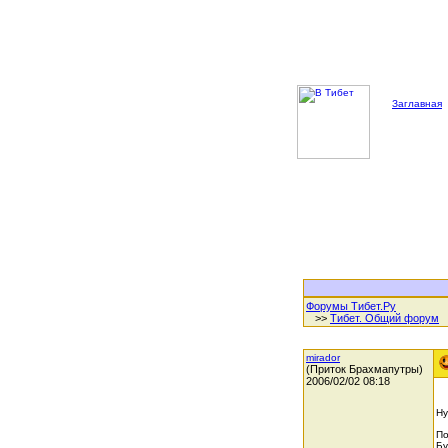
Заглавная
Форумы Тибет.Ру
>>
Тибет. Общий форум
mirador
(Приток Брахмапутры)
2006/02/02 08:18
Ну
По
Бу