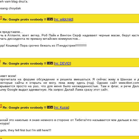
eh vam blag druz'a.
bsang choydak
[
re: wildchild
]
Re: Google protiv svobody !!
к представлю...
чь в Атланте, воет ветер, Роб Пайк и Винтон Серф надевают черные маски, берут каст
чать диссидента по приказу китайских коммунистов...
рр! Кошмар! Пора срочно бежать из IT-индустрии!!!!!!!!!!!!
[
re: DEVID
]
Re: Google protiv svobody !!
ивет всем!
прочитала на форуме обсуждение и решила вмешаться. Я сейчас живу в Шанхае и д
которые сайты я открыть не могу, пока живу здесь (год). Однако сайт www.tibet.c
крывается просто на раз, что для меня было неожиданностью. Там и флаг, и речи Дала
ылку Google выдал адекватную. На запрос Далай Лама сразу этот сайт.
[
re: Kusia
]
Re: Google protiv svobody !!
нхай это наколько я знаю немного в стороне от Тибета!что называется чем дальше в лес 
нзура!
els, they fell first but I'm still here!!!