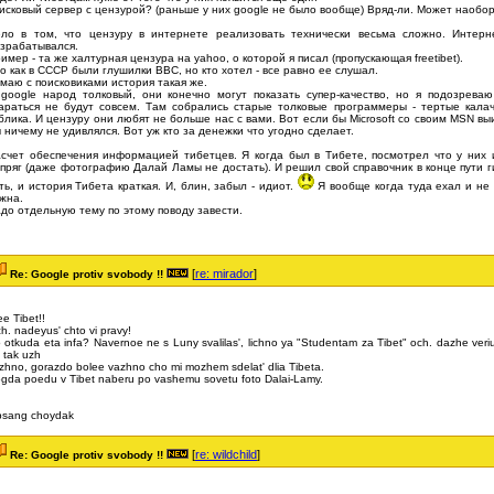
исковый сервер с цензурой? (раньше у них google не было вообще) Вряд-ли. Может наобор
ло в том, что цензуру в интернете реализовать технически весьма сложно. Интерн
зрабатывался.
имер - та же халтурная цензура на yahoo, о которой я писал (пропускающая freetibet).
о как в СССР были глушилки BBC, но кто хотел - все равно ее слушал.
маю с поисковиками история такая же.
google народ толковый, они конечно могут показать супер-качество, но я подозрева
араться не будут совсем. Там собрались старые толковые программеры - тертые кала
блика. И цензуру они любят не больше нас с вами. Вот если бы Microsoft cо своим MSN выи
 ничему не удивлялся. Вот уж кто за денежки что угодно сделает.
счет обеспечения информацией тибетцев. Я когда был в Тибете, посмотрел что у них 
пряг (даже фотографию Далай Ламы не достать). И решил свой справочник в конце пути 
ть, и история Тибета краткая. И, блин, забыл - идиот.
Я вообще когда туда ехал и не 
жна.
до отдельную тему по этому поводу завести.
[
re: mirador
]
Re: Google protiv svobody !!
ee Tibet!!
h. nadeyus' chto vi pravy!
 otkuda eta infa? Navernoe ne s Luny svalilas', lichno ya "Studentam za Tibet" och. dazhe ver
 tak uzh
zhno, gorazdo bolee vazhno cho mi mozhem sdelat' dlia Tibeta.
gda poedu v Tibet naberu po vashemu sovetu foto Dalai-Lamy.
bsang choydak
[
re: wildchild
]
Re: Google protiv svobody !!