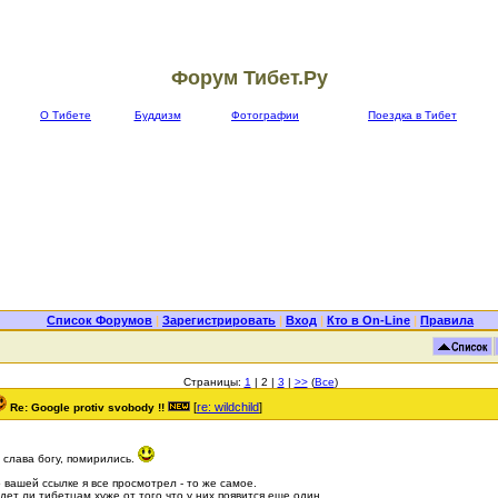
Форум Тибет.Ру
О Тибете
Буддизм
Фотографии
Поездка в Тибет
Список Форумов
|
Зарегистрировать
|
Вход
|
Кто в On-Line
|
Правила
Страницы:
1
| 2 |
3
|
>>
(
Все
)
[
re: wildchild
]
Re: Google protiv svobody !!
 слава богу, помирились.
 вашей ссылке я все просмотрел - то же самое.
дет ли тибетцам хуже от того что у них появится еще один