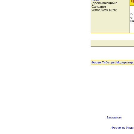
(пребывающий в
Сансаре)
2006/02/20 16:32
Во
от
на
Форум Тибет.ру
|
Модератор
Заглавная
Форум по Инди