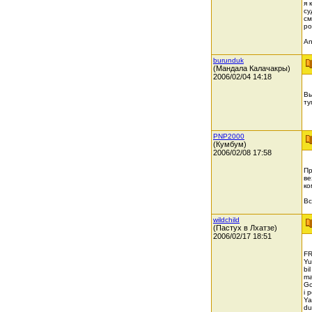
я 
су
см
ро
Ang
burunduk
(Мандала Калачакры)
2006/02/04 14:18
Вы
ту
PNP2000
(Кумбум)
2006/02/08 17:58
Пр
ве
ко
Вс
wildchild
(Пастух в Лхатзе)
2006/02/17 18:51
FR
Yu
bi
ma
Go
i 
Ya
du