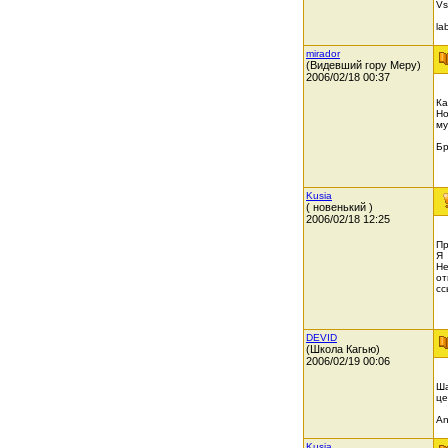
Vs
la
mirador
(Видевший гору Меру)
2006/02/18 00:37
Ка
Но
му
Бр
Kusia
( новенький )
2006/02/18 12:25
Пр
Я 
Не
от
сс
DEVID
(Школа Кагью)
2006/02/19 00:06
Ша
це
Ang
Kusia