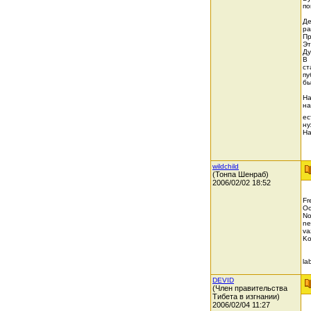
по
Де
ра
Пр
Эт
Ду
В 
ст
пу
бы
На
на
ес
ну
На
wildchild
(Тонпа Шенраб)
2006/02/02 18:52
Fr
Oc
No
ne
va
Ko
la
DEVID
(Член правительства
Тибета в изгнании)
2006/02/04 11:27