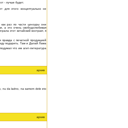
от - лучше будет.
ет для этого концептуально не
ю как раз по части цензуры они
чи, а это очень свободолюбивая
грала этот китайский контракт, я
и правда с печатной продукцией
гиду подарить. Там и Далай Лама
подумал что им агит-литература
архив
iu, nu da ladno, na samom dele eto
архив