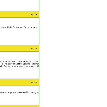
архив
еты и бейсбольные биты, и идут
архив
ействительно ощутила цензуру.
om о правительстве Далай Ламы
й Ламы, -- все как положено. И
архив
тем толще партизаны!!!по сему и