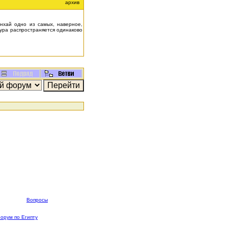
архив
нхай одно из самых, наверное,
зура распространяется одинаково
Вопросы
орум по Египту