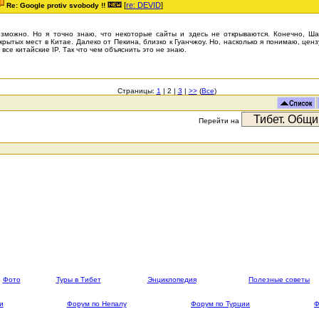
[
re: DEVID
]
Re: Google protiv svobody !!
зможно. Но я точно знаю, что некоторые сайты и здесь не открываются. Конечно, Ша
крытых мест в Китае. Далеко от Пекина, близко к Гуанчжоу. Но, насколько я понимаю, цен
 все китайские IP. Так что чем объяснить это не знаю.
Страницы:
1
| 2 |
3
|
>>
(
Все
)
Перейти на
Фото
Туры в Тибет
Энциклопедия
Полезные советы
и
Форум по Непалу
Форум по Турции
Ф