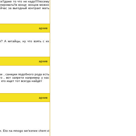
е!!даже то что не надо!!!!посему
лировать!!в конце концов можно
ейчас за выгодный контракт мать
архив
? А китайцы, ну что взять с их
архив
и , санкции подобного рода есть
то , вот запрети например у нас
 кто ищет тот всегда найдёт
архив
ete. Eto na mnogo ser'eznee chem vi