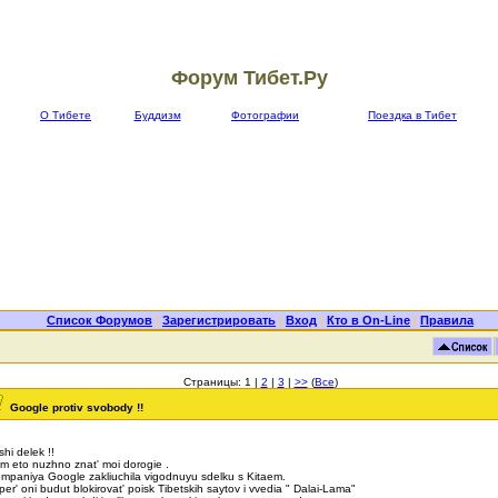
Форум Тибет.Ру
О Тибете
Буддизм
Фотографии
Поездка в Тибет
Список Форумов
|
Зарегистрировать
|
Вход
|
Кто в On-Line
|
Правила
Страницы: 1 |
2
|
3
|
>>
(
Все
)
Google protiv svobody !!
shi delek !!
m eto nuzhno znat' moi dorogie .
mpaniya Google zakliuchila vigodnuyu sdelku s Kitaem.
per' oni budut blokirovat' poisk Tibetskih saytov i vvedia " Dalai-Lama"