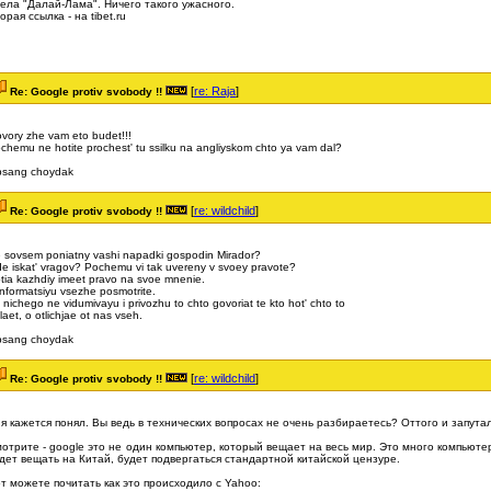
ела "Далай-Лама". Ничего такого ужасного.
орая ссылка - на tibet.ru
[
re: Raja
]
Re: Google protiv svobody !!
vory zhe vam eto budet!!!
chemu ne hotite prochest' tu ssilku na angliyskom chto ya vam dal?
bsang choydak
[
re: wildchild
]
Re: Google protiv svobody !!
 sovsem poniatny vashi napadki gospodin Mirador?
e iskat' vragov? Pochemu vi tak uvereny v svoey pravote?
tia kazhdiy imeet pravo na svoe mnenie.
informatsiyu vsezhe posmotrite.
 nichego ne vidumivayu i privozhu to chto govoriat te kto hot' chto to
laet, o otlichjae ot nas vseh.
bsang choydak
[
re: wildchild
]
Re: Google protiv svobody !!
 я кажется понял. Вы ведь в технических вопросах не очень разбираетесь? Оттого и запута
отрите - google это не один компьютер, который вещает на весь мир. Это много компьютеро
дет вещать на Китай, будет подвергаться стандартной китайской цензуре.
т можете почитать как это происходило с Yahoo: