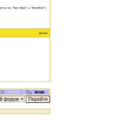
не "free tibet" а "freetibet").
архив