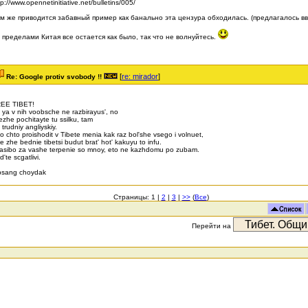
tp://www.opennetinitiative.net/bulletins/005/
м же приводится забавный пример как банально эта цензура обходилась. (предлагалось ввести 
 пределами Китая все остается как было, так что не волнуйтесь.
[
re: mirador
]
Re: Google protiv svobody !!
EE TIBET!
 ya v nih voobsche ne razbirayus', no
ezhe pochitayte tu ssilku, tam
 trudniy angliyskiy.
to chto proishodit v Tibete menia kak raz bol'she vsego i volnuet,
e zhe bednie tibetsi budut brat' hot' kakuyu to infu.
asibo za vashe terpenie so mnoy, eto ne kazhdomu po zubam.
d'te scgatlivi.
bsang choydak
Страницы: 1 |
2
|
3
|
>>
(
Все
)
Перейти на