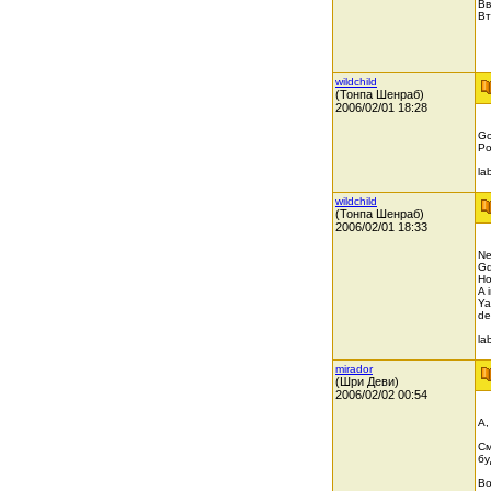
Вв
Вт
wildchild
(Тонпа Шенраб)
2006/02/01 18:28
Go
Po
la
wildchild
(Тонпа Шенраб)
2006/02/01 18:33
Ne
Gd
Ho
A 
Ya
de
la
mirador
(Шри Деви)
2006/02/02 00:54
А,
См
бу
Во