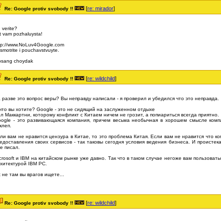
[
re: mirador
]
Re: Google protiv svobody !!
 verite?
t vam pozhaluysta!
tp://www.NoLuv4Google.com
smotrite i pouchavstvuyte.
bsang choydak
[
re: wildchild
]
Re: Google protiv svobody !!
 разве это вопрос веры? Вы неправду написали - я проверил и убедился что это неправда.
что вы хотите? Google - это не сидящий на заслуженном отдыхе
л Маккартни, которому конфликт с Китаем ничем не грозит, а попиариться всегда приятно.
ogle - это развивающаяся компания, причем весьма необычная в хорошем смысле комп
клеп.
ли вам не нравится цензура в Китае, то это проблема Китая. Если вам не нравится что 
едоставления своих сервисов - так таковы сегодня условия ведения бизнеса. И проистека
е писал.
crosoft и IBM на китайском рынке уже давно. Так что в таком случае негоже вам пользова
хитектурой IBM PC.
 не там вы врагов ищете...
[
re: wildchild
]
Re: Google protiv svobody !!