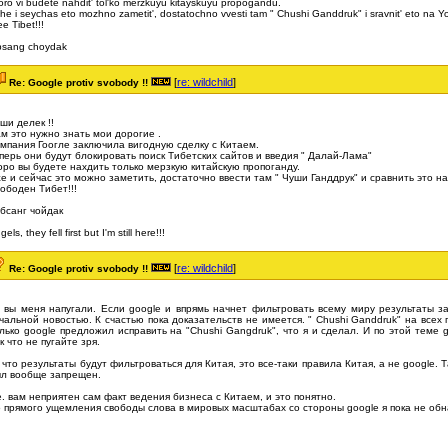
oro vi budete nahdit' tol'ko merzkuyu kitayskuyu propogandu.
he i seychas eto mozhno zametit', dostatochno vvesti tam " Chushi Ganddruk" i sravnit' eto na 
ee Tibet!!!
bsang choydak
[
re: wildchild
]
Re: Google protiv svobody !!
ши делек !!
м это нужно знать мои дорогие .
мпания Гоогле заключила вигодную сделку с Китаем.
перь они будут блокировать поиск Тибетских сайтов и введия " Далай-Лама"
оро вы будете нахдить только мерзкую китайскую пропоганду.
е и сейчас это можно заметить, достаточно ввести там " Чуши Ганддрук" и сравнить это н
ободен Тибет!!!
бсанг чойдак
els, they fell first but I'm still here!!!
[
re: wildchild
]
Re: Google protiv svobody !!
 вы меня напугали. Если google и впрямь начнет фильтровать всему миру результаты за
чальной новостью. К счастью пока доказательств не имеется. " Chushi Ganddruk" на всех 
лько google предложил исправить на "Chushi Gangdruk", что я и сделал. И по этой теме 
к что не пугайте зря.
 что результаты будут фильтроваться для Китая, это все-таки правила Китая, а не google.
л вообще запрещен.
е. вам неприятен сам факт ведения бизнеса с Китаем, и это понятно.
 прямого ущемления свободы слова в мировых масштабах со стороны google я пока не об