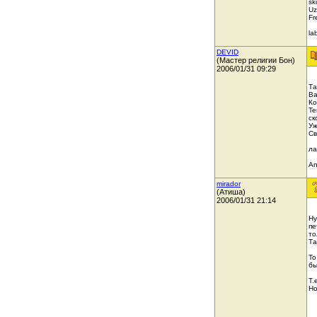
sk
Uz
Fr
la
DEVID
(Мастер религии Бон)
2006/01/31 09:29
Та
Ва
Ко
Те
ск
Уж
Св
ла
Ang
mirador
(Атиша)
2006/01/31 21:14
Ну
пе
то
Та
То
бы
Т.
Но