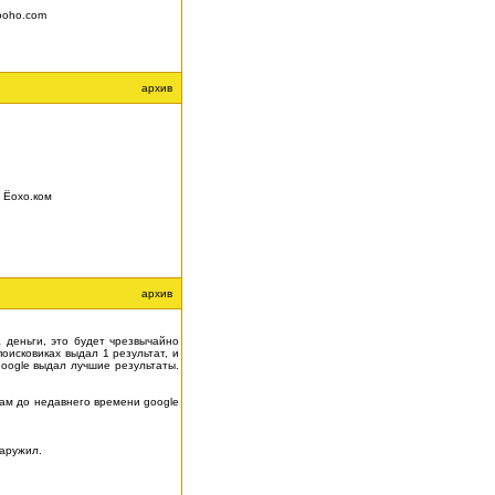
Yooho.com
архив
а Ёохо.ком
архив
 деньги, это будет чрезвычайно
поисковиках выдал 1 результат, и
google выдал лучшие результаты.
 Там до недавнего времени google
наружил.