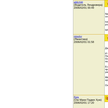
wildchild
(Водитель Лендровера)
2006/02/01 00:49
Ne
vo
ht
po
la
mirador
(Ямантака)
2006/02/01 01:58
Да
И 
По
Go
по
Ес
пр
уж
Mi
ар
Ох
Raja
(Ом Мани Падме Хум)
2006/02/01 17:20