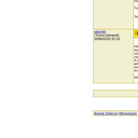
ht
Та
За
wildchild
(Тонпа Шенраб)
2006/02/02 01:02
FR
da
vs
ne
A 
gd
sp
bu
la
Форум Тибет.ру
|
Модератор