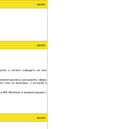
архив
архив
ания, и нечего наводить на нее
компания должна расширять сферу
ют они из культуры, о которой я
ться MS Windows и компьютерами с
архив