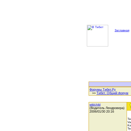
Заглавная
Форумы Тибет.Ру
>>
Тибет. Общий форум
wildchild
(Водитель Лендровера)
2006/01/30 20:16
Ta
Va
Ko
Te