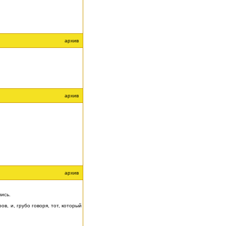
архив
архив
архив
лись.
в, и, грубо говоря, тот, который