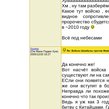
Урааааааааааааааааа з
Хм , ну там разберём
Какое тут войско , 
видное сопротивлен
пророчество сбудетс
в ~2010 году
Всё под небесами
Yourets
Re: Войско Шамбалы против Жив
(Ом Мани Падме Хум)
2005/12/20 18:27
Да конечно же!
Вот насчёт войска
существуют ли на са
ЕСли они появятся н
же они вступят в бо
Неправда ли похоже
конечно что так произ
Ведь я уж как 3 год
битву с Китайцами. Г