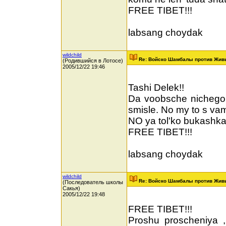
FREE TIBET!!!
labsang choydak
wildchild
Re: Войско Шамбалы против Жив
(Родившийся в Лотосе)
2005/12/22 19:46
Tashi Delek!!
Da voobsche nichego n
smisle. No my to s va
NO ya tol'ko bukashk
FREE TIBET!!!
labsang choydak
wildchild
Re: Войско Шамбалы против Жив
(Последователь школы
Сакья)
2005/12/22 19:48
FREE TIBET!!!
Proshu proscheniya 