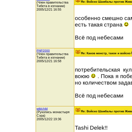
Re: Войско Шамбалы против Жив
(Член правительства
Тибета в изгнании)
2005/12/21 16:55
особенно смешно сам
есть такая страна
Всё под небесами
PNP2000
Re: Каков монстр, такое и войско
(Член правительства
Тибета в изгнании)
2005/12/21 16:58
потребительская ку
воюю
. Пока я поб
но количеством зада
Всё под небесами
wildchild
Re: Войско Шамбалы против Жив
(Рукопись монастыря
Сэра)
2005/12/22 19:36
Tashi Delek!!