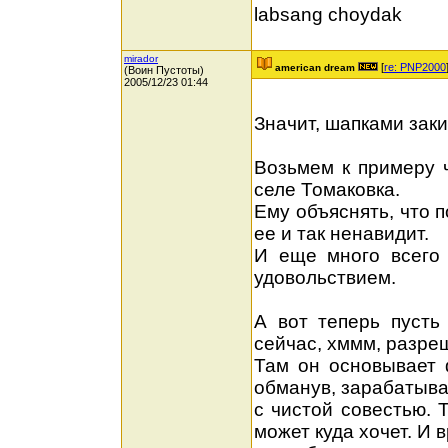
labsang choydak
mirador
[
re: PNP2000
american dream
(Воин Пустоты)
2005/12/23 01:44
Значит, шапками за
Возьмем к примеру ч
селе Томаковка.
Ему объяснять, что п
ее и так ненавидит.
И еще много всего 
удовольствием.
А вот теперь пусть
сейчас, хммм, разре
Там он основывает 
обманув, зарабатыва
с чистой совестью. 
может куда хочет. И 