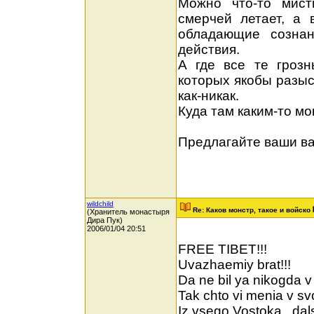
Можно что-то мист
смерчей летает, а 
обладающие сознан
действия.
А где все те гроз
которых якобы разыс
как-никак.
Куда там каким-то мо
Предлагайте ваши в
wildchild
Re: Каков монстр, такое и войско
(Хранитель монастыря
Дира Пук)
2006/01/04 20:51
FREE TIBET!!!
Uvazhaemiy brat!!!
Da ne bil ya nikogda v T
Tak chto vi menia v sv
Iz vsego Vostoka , dals