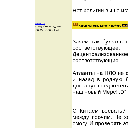
Нет религии выше ис
mirador
Каков монстр, такое и войско
(подобный Будде)
2005/12/20 21:31
Зачем так буквально
соответствующее.
Децентрализова
соответствующие.
Атланты на НЛО не с
и назад в родную 
достанут предложени
наш новый Мерс! :D"
С Китаем воевать? 
между прочим. Не х
смогу. И проверять э