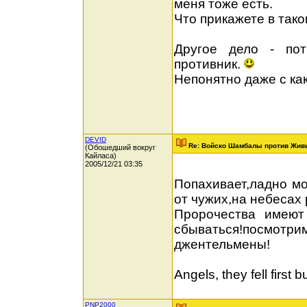
меня тоже есть.
Что прикажете в так
Другое дело - пот
противник.
Непонятно даже с ка
DEVID
Re: Войско Шамбалы против Жив
(Обошедший вокруг
Кайласа)
2005/12/21 03:35
Попахивает,ладно мо
от чужих,на небесах 
Пророчества имеют
сбываться!посмотри
джентельмены!
Angels, they fell first bu
PNP2000