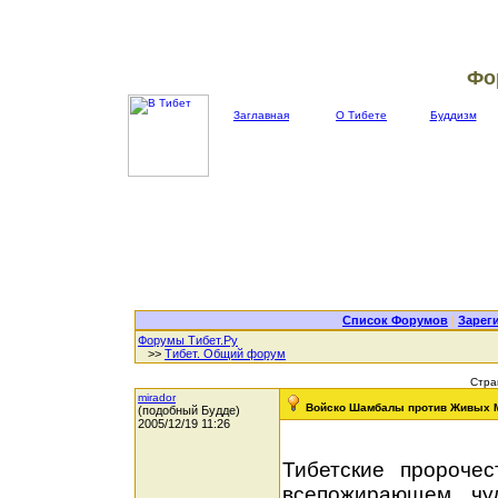
Фо
Заглавная
О Тибете
Буддизм
Список Форумов
|
Зарег
Форумы Тибет.Ру
>>
Тибет. Общий форум
Стра
mirador
Войско Шамбалы против Живых 
(подобный Будде)
2005/12/19 11:26
Тибетские пророче
всепожирающем чу