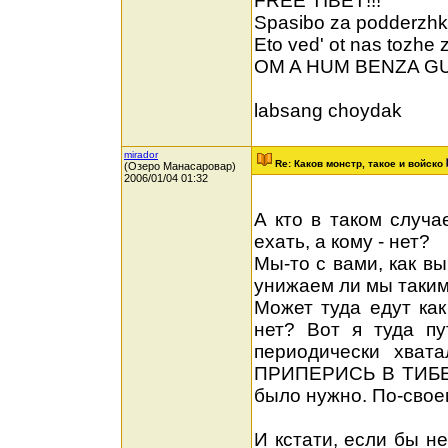
FREE TIBET!!!
Spasibo za podderzhk
Eto ved' ot nas tozhe z
OM A HUM BENZA GU
labsang choydak
mirador
Re: Каков монстр, такое и войско
(Озеро Манасаровар)
2006/01/04 01:32
А кто в таком случа
ехать, а кому - нет?
Мы-то с вами, как в
унижаем ли мы таки
Может туда едут как
нет? Вот я туда пу
периодически хва
ПРИПЕРИСЬ В ТИБЕТ?
было нужно. По-своем
И кстати, если бы н