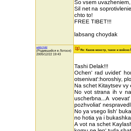
So vsem uvazheniem, a 
Sil net na soprotivleni
chto to!
FREE TIBET!!!
labsang choydak
wildchild
Re: Каков монстр, такое и войско
(Родившийся в Лотосе)
2005/12/22 19:43
Tashi Delak!!!
Ochen' rad uvidet' ho
otsenivat':horoshiy, ploh
Na schet Kitaytsev vy 
No vot strana ih v n
uscherbna...A voeva
pozhvoliat' nespravedli
No ya vsego lish' buk
no hotia ya i bukashk
A vot na schet Kaylas
komu ne len' tuda shata