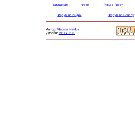
Заглавная
Фото
Туры в Тибет
Форум по Индии
Форум по Непалу
Автор:
Vladimir Pavlov
Дизайн:
inSTYLE.ru