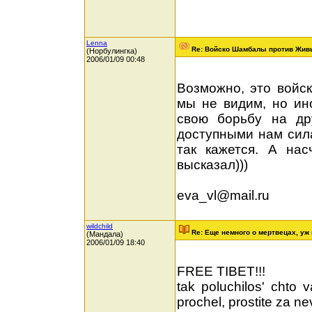
Lenna
Re: Войско Шамбалы против Жив
(Норбулингка)
2006/01/09 00:48
Возможно, это войс
мы не видим, но ин
свою борьбу на др
доступными нам сила
так кажется. А на
высказал)))
eva_vl@mail.ru
wildchild
Re: Еще немного о мертвецах, уж 
(Мандала)
2006/01/09 18:40
FREE TIBET!!!
tak poluchilos' chto
prochel, prostite za ne