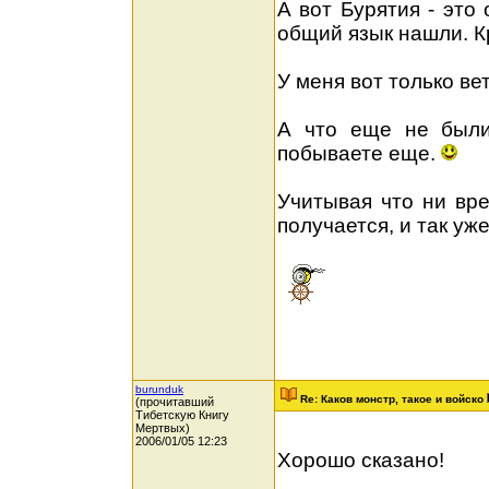
А вот Бурятия - это
общий язык нашли. Кр
У меня вот только ве
А что еще не были 
побываете еще.
Учитывая что ни вре
получается, и так уже
burunduk
Re: Каков монстр, такое и войско
(прочитавший
Тибетскую Книгу
Мертвых)
2006/01/05 12:23
Хорошо сказано!