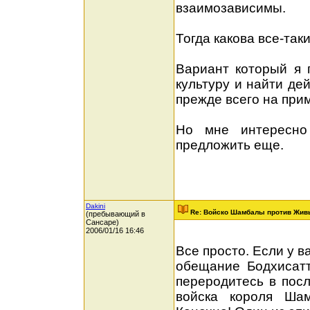
взаимозависимы.
Тогда какова все-та
Вариант который я 
культуру и найти де
прежде всего на при
Но мне интересно
предложить еще.
Dakini
Re: Войско Шамбалы против Жив
(пребывающий в
Сансаре)
2006/01/16 16:46
Все просто. Если у 
обещание Бодхисатт
переродитесь в пос
войска короля Ша