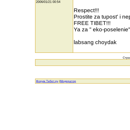
2006/01/21 00:54
Respect!!!
Prostite za tupost' i ne
FREE TIBET!!!
Ya za " eko-poselenie"
labsang choydak
Стра
Форум Тибет.ру
|
Модератор