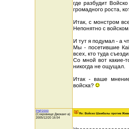
где разбудит Войск
громадного роста, ко
Итак, с монстром вс
Непонятно с войском
И тут я подумал - а 
Мы - посетившие Ка
всех, кто туда съезди
Со мной вот какие-т
никогда не ощущал.
Итак - ваше мнени
войска?
PNP2000
Re: Войско Шамбалы против Жив
(Сокровище Джоканг-а)
2005/12/20 16:54