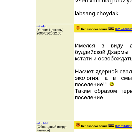
Vseh vam blag druz'ya
labsang choydak
mirador
[
re: wildchil
Re: экопоселения
(Ученик Цонкапы)
2006/01/20 22:35
Имелся в виду до
буддийской Дхармы" 
кстати и освобождат
Насчет ядерной свал
экология, а в смы
поселение!".
Таким образом тер
поселение.
wildchild
[
re: mirador
Re: экопоселения
(Обошедший вокруг
Кайласа)