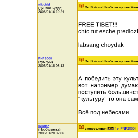
wildchild
Re: Войско Шамбалы против Жив
(Дхьяни Будда)
2006/01/16 19:24
FREE TIBET!!!
chto tut esche predloz
labsang choydak
PNP2000
Re: Войско Шамбалы против Жив
(Кумбум)
2006/01/18 08:13
А победить эту культ
вот например думаю
поступить большинст
"культуру" то она са
Всё под небесами
mirador
[
re: PNP2000
]
экопоселения
(Норбулингка)
2006/01/20 02:06