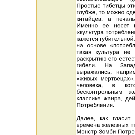
Простые тибетцы эти
глубже, то можно сд
китайцев, а печаль
Именно ее несет 
«культура потреблен
кажется губительной
на основе «потребл
такая культура не
раскрытию его естес
гибели. На Запад
выражались, напри
«живых мертвецах»
человека, в кот
бесконтрольным ж
классике жанра, де
Потребления.
Далее, как гласит 
времена железных пт
Монстр-Зомби Потре