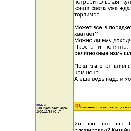
потребительская ку
конца света уже жда
терпимее...
Может все в порядке
хватает?
Можно ли ему доходч
Просто и понятно,
религиозные измышле
Пока мы этот americ
нам цена.
А еще ведь надо и х
mirador
Еще немного о мертвецах, уж прос
(Мандала Калачакры)
2005/12/23 03:17
Хорошо, вот вы Т
оккупировал? Китай