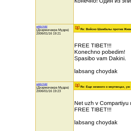
Конечно! Один из эп
wildchild
Re: Войско Шамбалы против Жив
(Дхармачакра Мудра)
2006/01/16 19:21
FREE TIBET!!!
Konechno pobedim!
Spasibo vam Dakini.
labsang choydak
wildchild
Re: Еще немного о мертвецах, уж 
(Дхармачакра Мудра)
2006/01/16 19:23
Net uzh v Compartiyu 
FREE TIBET!!!
labsang choydak