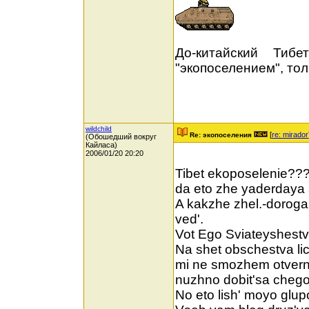
До-китайский Тиб
"экопоселением", то
wildchild
[
re: mirador
Re: экопоселения
(Обошедший вокруг
Кайласа)
2006/01/20 20:20
Tibet ekoposelenie???
da eto zhe yaderdaya 
A kakzhe zhel.-doroga
ved'.
Vot Ego Sviateyshestv
Na shet obschestva l
mi ne smozhem otvernu
nuzhno dobit'sa cheg
No eto lish' moyo glu