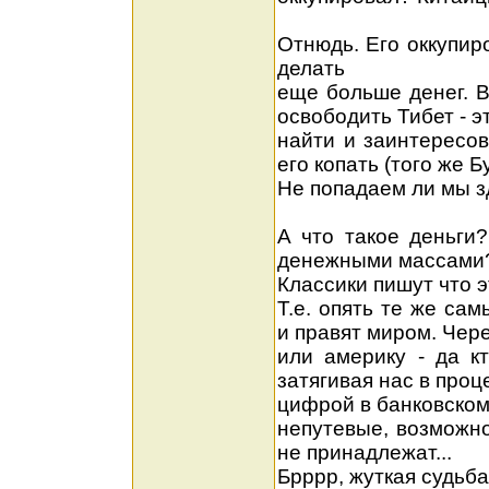
Отнюдь. Его оккупир
делать
еще больше денег. 
освободить Тибет - э
найти и заинтересов
его копать (того же Б
Не попадаем ли мы з
А что такое деньги?
денежными массами
Классики пишут что э
Т.е. опять те же са
и правят миром. Чере
или америку - да кт
затягивая нас в про
цифрой в банковском
непутевые, возможно
не принадлежат...
Брррр, жуткая судьба.