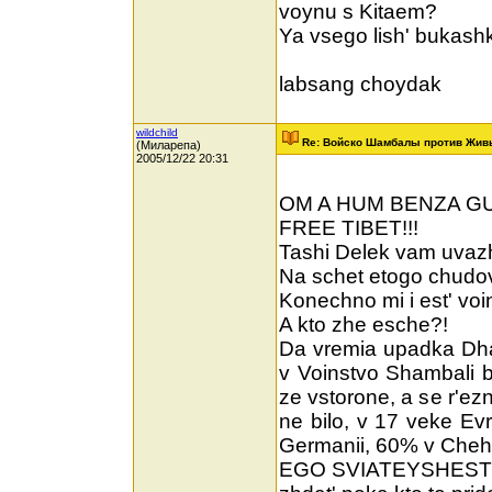
voynu s Kitaem?
Ya vsego lish' bukash
labsang choydak
wildchild
Re: Войско Шамбалы против Жив
(Миларепа)
2005/12/22 20:31
OM A HUM BENZA GU
FREE TIBET!!!
Tashi Delek vam uvaz
Na schet etogo chudov
Konechno mi i est' vo
A kto zhe esche?!
Da vremia upadka Dhar
v Voinstvo Shambali be
ze vstorone, a se r'ez
ne bilo, v 17 veke Ev
Germanii, 60% v Chehii
EGO SVIATEYSHESTVO g