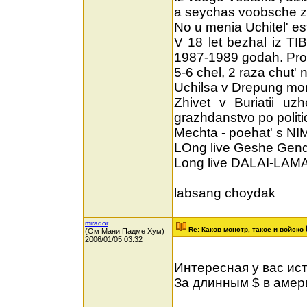
a seychas voobsche za
No u menia Uchitel' es
V 18 let bezhal iz TI
1987-1989 godah. Prob
5-6 chel, 2 raza chut'
Uchilsa v Drepung mo
Zhivet v Buriatii u
grazhdanstvo po polit
Mechta - poehat' s NI
LOng live Geshe Gendu
Long live DALAI-LAMA
labsang choydak
mirador
Re: Каков монстр, такое и войско
(Ом Мани Падме Хум)
2006/01/05 03:32
Интересная у вас ис
За длинным $ в америк