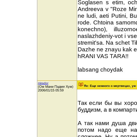
Soglasen s etim, och
Andreeva v "Roze Mira
ne ludi, aeti Putini, Bu
rode. Chtoina samomde
konechno), illuzorn
naslazhdeniy-vot i vs
stremit'sa. Na schet T
Dazhe ne znayu kak eto 
hRANI VAS TARA!!
labsang choydak
mirador
Re: Еще немного о мертвецах, уж 
(Ом Мани Падме Хум)
2006/01/15 05:59
Так если бы вы хоро
буддизм, а в компар
А так нами душа дви
потом надо еще на
сложнее. Ну а потом