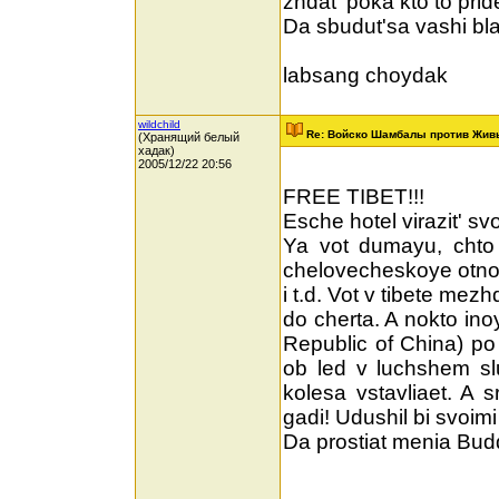
zhdat' poka kto to pride
Da sbudut'sa vashi bl
labsang choydak
wildchild
Re: Войско Шамбалы против Жив
(Хранящий белый
хадак)
2005/12/22 20:56
FREE TIBET!!!
Esche hotel virazit' s
Ya vot dumayu, chto 
chelovecheskoye otnoshe
i t.d. Vot v tibete mez
do cherta. A nokto ino
Republic of China) po
ob led v luchshem sl
kolesa vstavliaet. A s
gadi! Udushil bi svoimi
Da prostiat menia Budd