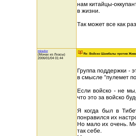
нам китайцы-оккупант
в жизни.
Так может все как ра
mirador
Re: Войско Шамбалы против Жив
(Монах из Лхасы)
2006/01/04 01:44
Группа поддержки - 
в смысле "пулемет п
Если войско - не мы
что это за войско бу
Я когда был в Тибе
понравился их настро
Но мало их очень. М
так себе.