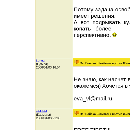
Потому задача освоб
имеет решения.
А вот подрывать кул
копать - более
перспективно.
Lenna
Re: Войско Шамбалы против Жив
(Цампа)
2006/01/03 16:54
Не знаю, как насчет 
окажемся) Хочется в 
eva_vl@mail.ru
wildchild
Re: Войско Шамбалы против Жив
(Кармапа)
2006/01/03 21:05