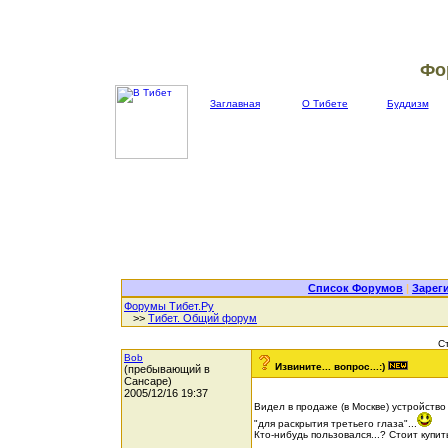
Фо
Заглавная
О Тибете
Буддизм
Список Форумов
|
Зарег
Форумы Тибет.Ру
>>
Тибет. Общий форум
С
Bob
Извините... вопрос...:)
(пребывающий в
Сансаре)
2005/12/16 19:37
Видел в продаже (в Москве) устройство
"для раскрытия третьего глаза"...
Кто-нибудь пользовался...? Стоит купить