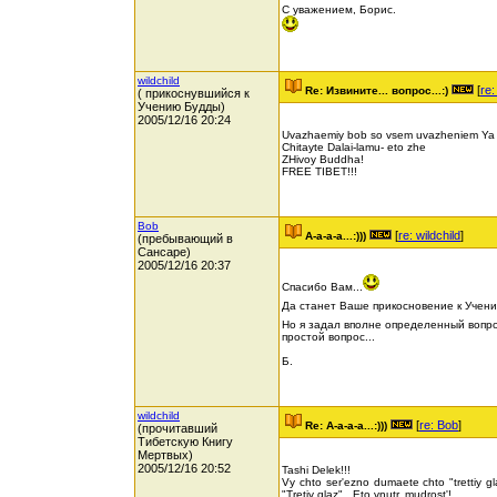
С уважением, Борис.
wildchild
[
re:
Re: Извините... вопрос...:)
( прикоснувшийся к
Учению Будды)
2005/12/16 20:24
Uvazhaemiy bob so vsem uvazheniem Ya 
Chitayte Dalai-lamu- eto zhe
ZHivoy Buddha!
FREE TIBET!!!
Bob
[
re: wildchild
]
А-а-а-а...:)))
(пребывающий в
Сансаре)
2005/12/16 20:37
Спасибо Вам...
Да станет Ваше прикосновение к Учени
Но я задал вполне определенный вопро
простой вопрос...
Б.
wildchild
[
re: Bob
]
Re: А-а-а-а...:)))
(прочитавший
Тибетскую Книгу
Мертвых)
2005/12/16 20:52
Tashi Delek!!!
Vy chto ser'ezno dumaete chto "trettiy 
"Tretiy glaz" , Eto vnutr. mudrost'!