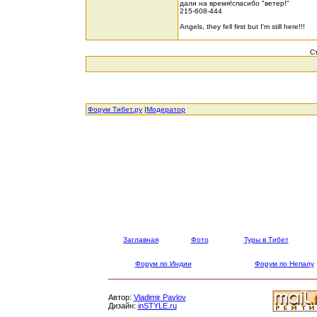
дали на время!спасибо "ветер!"
215-608-444
Angels, they fell first but I'm still here!!!
С
Форум Тибет.ру
|
Модератор
Заглавная
Фото
Туры в Тибет
Форум по Индии
Форум по Непалу
Автор:
Vladimir Pavlov
Дизайн:
inSTYLE.ru