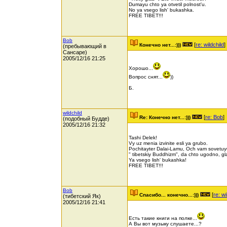
Dumayu chto ya otvetil polnost'u.
No ya vsego lish' bukashka.
FREE TIBET!!!
Bob
[
re: wildchild
]
Конечно нет...:)))
(пребывающий в
Сансаре)
2005/12/16 21:25
Хорошо...
Вопрос снят...
))
Б.
wildchild
[
re: Bob
]
Re: Конечно нет...:)))
(подобный Будде)
2005/12/16 21:32
Tashi Delek!
Vy uz menia izvinite esli ya grubo.
Pochitayter Dalai-Lamu, Och vam sovetuy
" tibetskiy Buddhizm", da chto ugodno, gl
Ya vsego lish' bukashka!
FREE TIBET!!!
Bob
[
re: wi
Спасибо... конечно...:)))
(тибетский Як)
2005/12/16 21:41
Есть такие книги на полке...
А Вы вот музыку слушаете...?