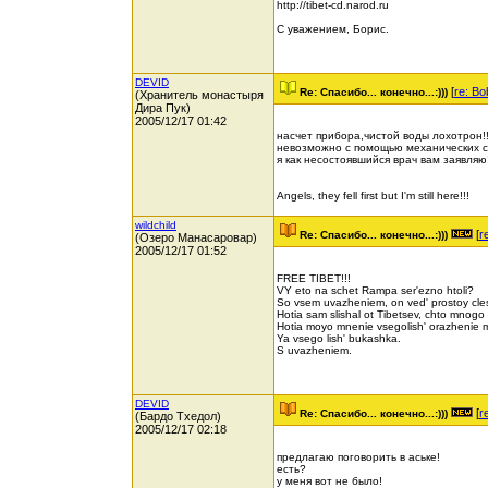
http://tibet-cd.narod.ru
С уважением, Борис.
DEVID
[
re: Bo
Re: Спасибо... конечно...:)))
(Хранитель монастыря
Дира Пук)
2005/12/17 01:42
насчет прибора,чистой воды лохотрон!!
невозможно с помощью механических ср
я как несостоявшийся врач вам заявляю!
Angels, they fell first but I'm still here!!!
wildchild
[
r
Re: Спасибо... конечно...:)))
(Озеро Манасаровар)
2005/12/17 01:52
FREE TIBET!!!
VY eto na schet Rampa ser'ezno htoli?
So vsem uvazheniem, on ved' prostoy cles
Hotia sam slishal ot Tibetsev, chto mnogo
Hotia moyo mnenie vsegolish' orazhenie
Ya vsego lish' bukashka.
S uvazheniem.
DEVID
[
r
Re: Спасибо... конечно...:)))
(Бардо Тхедол)
2005/12/17 02:18
предлагаю поговорить в аське!
есть?
у меня вот не было!