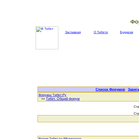
Фо
Заглавная
О Тибете
Буддизм
Список Форумов
|
Зарег
Форумы Тибет.Ру
>>
Тибет. Общий форум
Ст
Ст
Форум Тибет.ру
|
Модератор