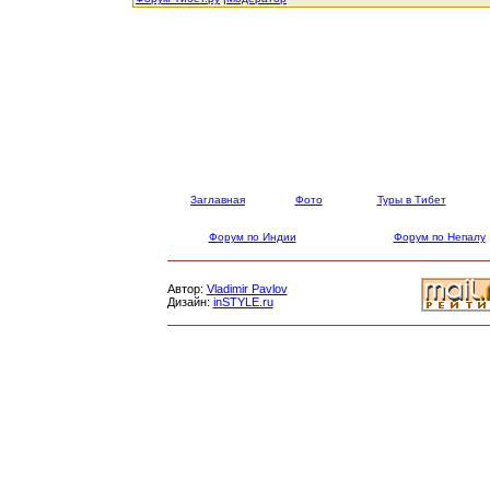
Заглавная
Фото
Туры в Тибет
Форум по Индии
Форум по Непалу
Автор:
Vladimir Pavlov
Дизайн:
inSTYLE.ru