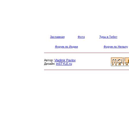
Заглавная
Фото
Туры в Тибет
Форум по Индии
Форум по Непалу
Автор:
Vladimir Pavlov
Дизайн:
inSTYLE.ru