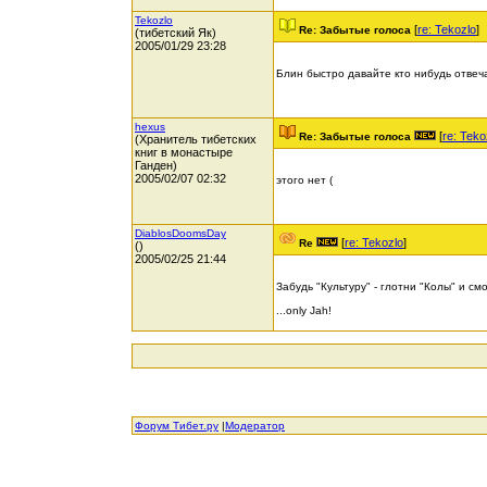
Tekozlo
[
re: Tekozlo
]
Re: Забытые голоса
(тибетский Як)
2005/01/29 23:28
Блин быстро давайте кто нибудь отвеча
hexus
[
re: Teko
Re: Забытые голоса
(Хранитель тибетских
книг в монастыре
Ганден)
2005/02/07 02:32
этого нет (
DiablosDoomsDay
[
re: Tekozlo
]
Re
()
2005/02/25 21:44
Забудь "Культуру" - глотни "Колы" и смот
...only Jah!
Форум Тибет.ру
|
Модератор