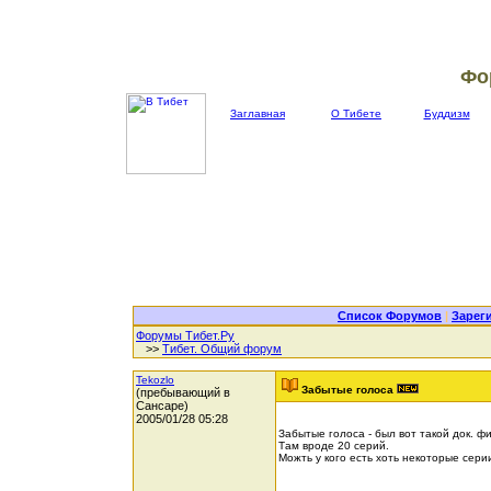
Фо
Заглавная
О Тибете
Буддизм
Список Форумов
|
Зарег
Форумы Тибет.Ру
>>
Тибет. Общий форум
Tekozlo
Забытые голоса
(пребывающий в
Сансаре)
2005/01/28 05:28
Забытые голоса - был вот такой док. фи
Там вроде 20 серий.
Можть у кого есть хоть некоторые сер