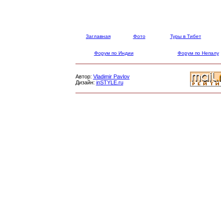
Заглавная
Фото
Туры в Тибет
Форум по Индии
Форум по Непалу
Автор:
Vladimir Pavlov
Дизайн:
inSTYLE.ru