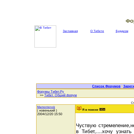
Фо
Заглавная
О Тибете
Буддизм
Список Форумов
|
Зарег
Форумы Тибет.Ру
>>
Тибет. Общий форум
С
Mamontenok
Я в поиске
( новенький )
2004/12/20 15:50
Чуствую стремеление,но
в Тибет,....хочу узнат