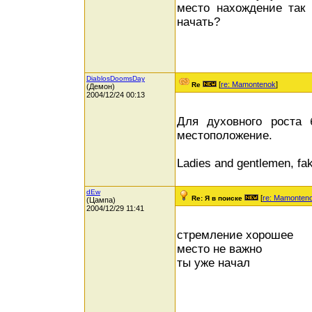
место нахождение так 
начать?
DiablosDoomsDay
[
re: Mamontenok
]
Re
(Демон)
2004/12/24 00:13
Для духовного роста 
местоположение.
Ladies and gentlemen, fak
dEw
[
re: Mamonten
Re: Я в поиске
(Цампа)
2004/12/29 11:41
стремление хорошее
место не важно
ты уже начал