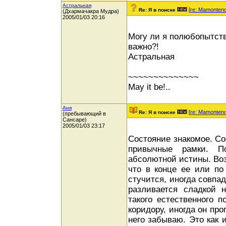
Астральная
[
re: Mamonten
Re: Я в поиске
(Дхармачакра Мудра)
2005/01/03 20:16
Могу ли я полюбопытств
важно?!
Астральная
~~~~~~~~~~~~~~
May it be!..
Аня
[
re: Mamonten
Re: Я в поиске
(пребывающий в
Сансаре)
2005/01/03 23:17
Состояние знакомое. Со
привычные рамки. По
абсолютной истины. Возн
что в конце ее или по
стучится, иногда совпа
разливается сладкой 
такого естественного 
коридору, иногда он про
него забываю. Это как и