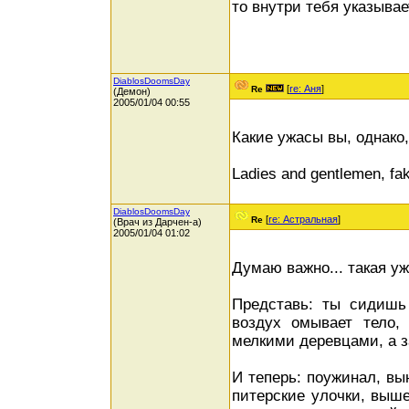
то внутри тебя указывае
DiablosDoomsDay
[
re: Аня
]
Re
(Демон)
2005/01/04 00:55
Какие ужасы вы, однако,
Ladies and gentlemen, fak
DiablosDoomsDay
[
re: Астральная
]
Re
(Врач из Дарчен-а)
2005/01/04 01:02
Думаю важно... такая уж
Представь: ты сидишь
воздух омывает тело,
мелкими деревцами, а з
И теперь: поужинал, вы
питерские улочки, выше