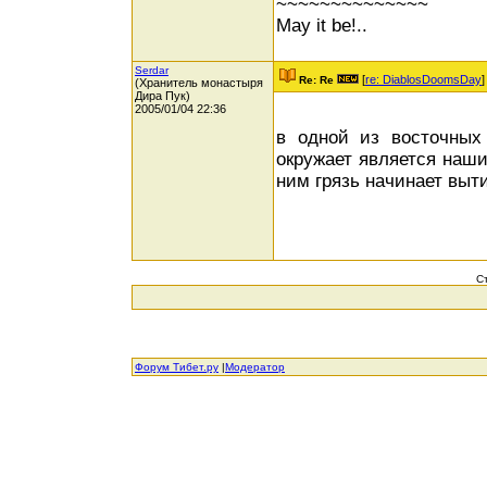
~~~~~~~~~~~~~~
May it be!..
Serdar
[
re: DiablosDoomsDay
]
Re: Re
(Хранитель монастыря
Дира Пук)
2005/01/04 22:36
в одной из восточных 
окружает является наш
ним грязь начинает вы
С
Форум Тибет.ру
|
Модератор