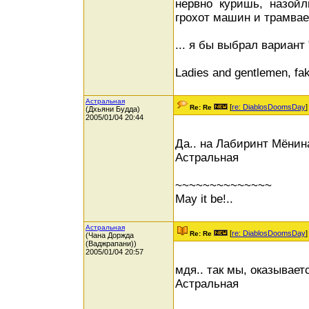
нервно куришь, назойл
грохот машин и трамваев
... я бы выбрал вариант 
Ladies and gentlemen, fak
Астральная
[
re: DiablosDoomsDay
]
Re: Re
(Дхьяни Будда)
2005/01/04 20:44
Да.. на Лабиринт Мёнин
Астральная
~~~~~~~~~~~~~~
May it be!..
Астральная
[
re: DiablosDoomsDay
]
Re: Re
(Чана Доржда
(Ваджрапани))
2005/01/04 20:57
мдя.. так мы, оказывает
Астральная