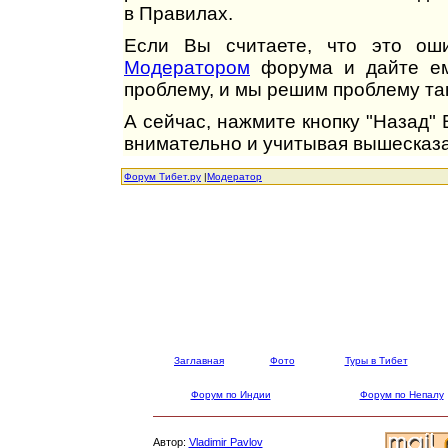
в Правилах.
Если Вы считаете, что это оши
Модератором
форума и дайте ем
проблему, и мы решим проблему так
А сейчас, нажмите кнопку "Назад"
внимательно и учитывая вышесказа
Форум Тибет.ру
|
Модератор
Заглавная
Фото
Туры в Тибет
Форум по Индии
Форум по Непалу
Автор:
Vladimir Pavlov